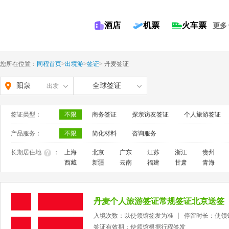
酒店
机票
火车票
更多
您所在位置：
同程首页
>
出境游
>
签证
>
丹麦签证
阳泉
全球签证
出发
签证类型：
不限
商务签证
探亲访友签证
个人旅游签证
产品服务：
不限
简化材料
咨询服务
长期居住地
：
上海
北京
广东
江苏
浙江
贵州
西藏
新疆
云南
福建
甘肃
青海
丹麦个人旅游签证常规签证北京送签
入境次数：以使领馆签发为准
停留时长：使领
签证有效期：使领馆根据行程签发