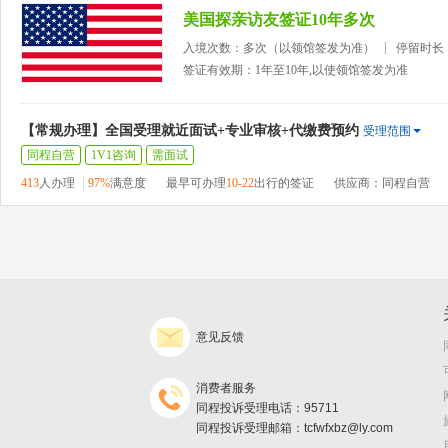
美国探亲访友签证10年多次
入境次数：多次（以领馆签发为准）
停留时长
签证有效期：1年至10年,以使领馆签发为准
【常规办理】全国受理就近面试+专业审核+代缴费预约
受理范围
同程自营
1V1咨询
需面试
413
人办理
97%
满意度
最早可办理
10-22
出行的签证
供应商：同程自营
意见反馈
消费者服务
同程投诉受理电话：95711
同程投诉受理邮箱：tcfwfxbz@ly.com