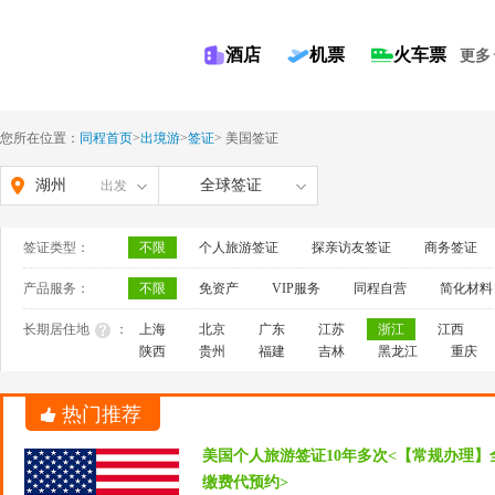
酒店
机票
火车票
更多
您所在位置：
同程首页
>
出境游
>
签证
>
美国签证
湖州
全球签证
出发
签证类型：
不限
个人旅游签证
探亲访友签证
商务签证
产品服务：
不限
免资产
VIP服务
同程自营
简化材料
长期居住地
：
上海
北京
广东
江苏
浙江
江西
陕西
贵州
福建
吉林
黑龙江
重庆
热门推荐
美国个人旅游签证10年多次<【常规办理】
缴费代预约>