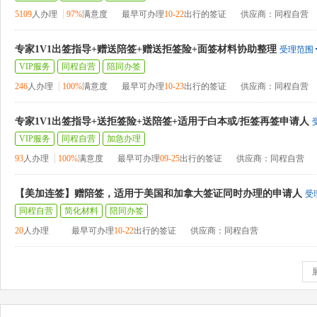
5109
人办理
97%
满意度
最早可办理
10-22
出行的签证
供应商：同程自营
专家1V1出签指导+赠送陪签+赠送拒签险+面签材料协助整理
受理范围
VIP服务
同程自营
陪同办签
246
人办理
100%
满意度
最早可办理
10-23
出行的签证
供应商：同程自营
专家1V1出签指导+送拒签险+送陪签+适用于白本或/拒签再签申请人
VIP服务
同程自营
加急办理
93
人办理
100%
满意度
最早可办理
09-25
出行的签证
供应商：同程自营
【美加连签】赠陪签，适用于美国和加拿大签证同时办理的申请人
受
同程自营
简化材料
陪同办签
20
人办理
最早可办理
10-22
出行的签证
供应商：同程自营