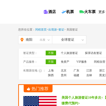
酒店
机票
火车票
更多
您所在位置：
同程首页
>
出境游
>
签证
>
美国签证
南阳
全球签证
出发
签证类型：
不限
个人旅游签证
探亲访友签证
产品服务：
不限
免资产
VIP服务
同程自营
长期居住地
：
上海
北京
广东
江苏
浙江
陕西
贵州
福建
吉林
黑龙
热门推荐
美国个人旅游签证10年多次<
缴费代预约>