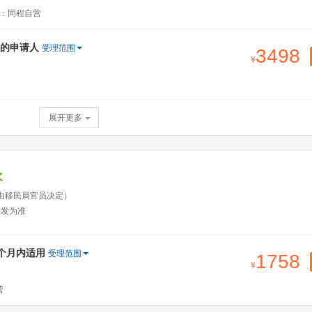
：同程自营
的申请人
受理范围
3498
展开更多
次
由移民局官员决定）
签发为准
2个月内适用
受理范围
1758
营