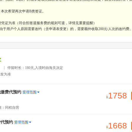
，本次希望再次申请B类签证。
付凭证为准（符合拒签退服务费的规则可退，详情见重要提醒）
由于用户个人原因需要改约（含申请表变更）的，需要额外收取200元/人次的改约费
次
）
停留时长：180天,入境时由海关决定
签发为准
代缴费代预约
受理范围
1758
商：同程自营
费代预约
受理范围
1668