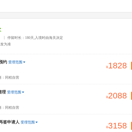
次
）
停留时长：180天,入境时由海关决定
签发为准
预约
受理范围
1828
商：同程自营
整理
受理范围
2088
商：同程自营
签再签申请人
受理范围
3158