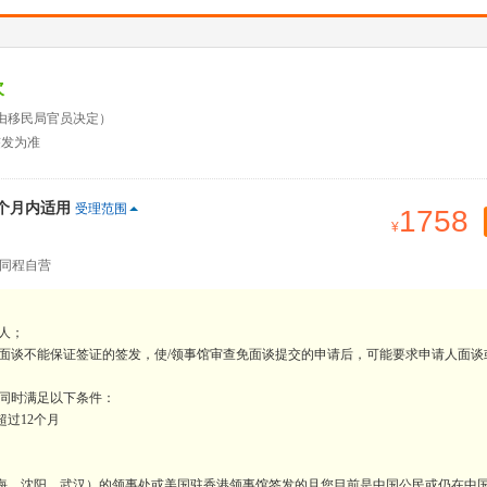
次
由移民局官员决定）
签发为准
2个月内适用
受理范围
1758
同程自营
人；
免面谈不能保证签证的签发，使/领事馆审查免面谈提交的申请后，可能要求申请人面谈
要同时满足以下条件：
过12个月
上海、沈阳、武汉）的领事处或美国驻香港领事馆签发的且您目前是中国公民或仍在中