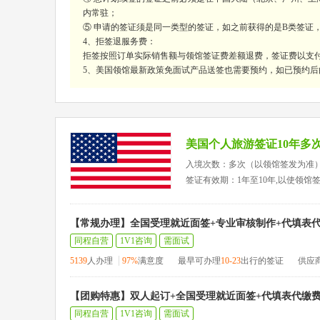
内常驻；
⑤ 申请的签证须是同一类型的签证，如之前获得的是B类签证
4、拒签退服务费：
拒签按照订单实际销售额与领馆签证费差额退费，签证费以支
5、美国领馆最新政策免面试产品送签也需要预约，如已预约后
美国个人旅游签证10年多
入境次数：多次（以领馆签发为准
签证有效期：1年至10年,以使领馆
【常规办理】全国受理就近面签+专业审核制作+代填表
同程自营
1V1咨询
需面试
5139
人办理
97%
满意度
最早可办理
10-23
出行的签证
供应
【团购特惠】双人起订+全国受理就近面签+代填表代缴
同程自营
1V1咨询
需面试