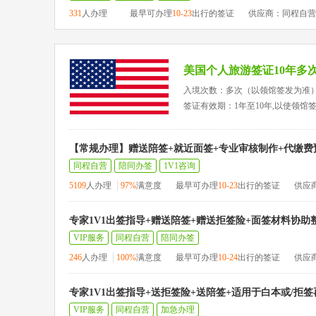
331
人办理
最早可办理
10-23
出行的签证
供应商：同程自营
美国个人旅游签证10年多
入境次数：多次（以领馆签发为准
签证有效期：1年至10年,以使领馆
【常规办理】赠送陪签+就近面签+专业审核制作+代缴费
同程自营
陪同办签
1V1咨询
5109
人办理
97%
满意度
最早可办理
10-23
出行的签证
供应
专家1V1出签指导+赠送陪签+赠送拒签险+面签材料协助
VIP服务
同程自营
陪同办签
246
人办理
100%
满意度
最早可办理
10-24
出行的签证
供应
专家1V1出签指导+送拒签险+送陪签+适用于白本或/拒
VIP服务
同程自营
加急办理