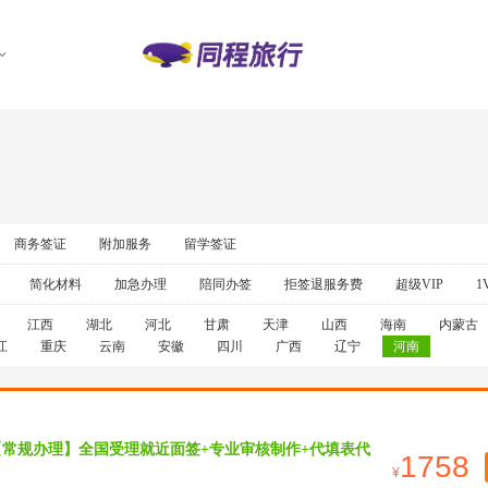
商务签证
附加服务
留学签证
简化材料
加急办理
陪同办签
拒签退服务费
超级VIP
1
江西
湖北
河北
甘肃
天津
山西
海南
内蒙古
江
重庆
云南
安徽
四川
广西
辽宁
河南
【常规办理】全国受理就近面签+专业审核制作+代填表代
1758