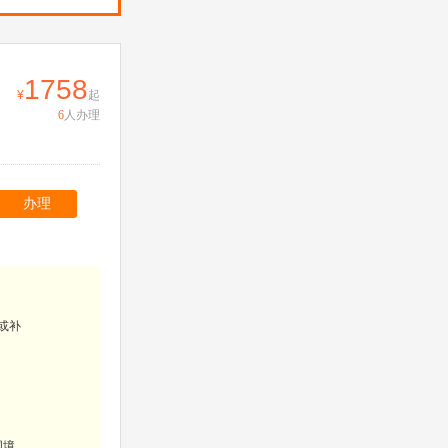
1758
起
6
人办理
办理
或补
国境