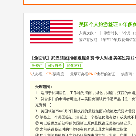
美国个人旅游签证10年多
入境次数：
停留时长：6个月（
签证有效期：1年至10年,以使领馆
【免面试】武汉领区|拒签退服务费|专人对接|美签过期1
免资产
同程自营
简化材料
6
人办理
97%
满意度
最早可办理
09-12
出行的签证
供应商：
受理范围：
1、适用于长期居住、工作地为河南，湖北，湖南，江西的申请
2、符合条件的申请者可选择---美国免面试代传递产品【注：
充资料！】
3、美国领馆25年9月2日起执行的最新免面试续签政策要求需
① 续签上一个美国签证（目前上一个签证仍然有效）或失效不超
② 可以提供之前获得的美国签证原件且既往无美签拒签记录。
③ 之前获得签证时的年龄须在18岁以上且之前采集过指纹；
④ 您计划续签的签证之前必须是在中国大陆（北京、广州、