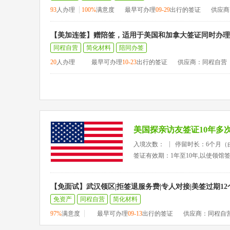
93
人办理
100%
满意度
最早可办理
09-29
出行的签证
供应商
【美加连签】赠陪签，适用于美国和加拿大签证同时办理
同程自营
简化材料
陪同办签
20
人办理
最早可办理
10-23
出行的签证
供应商：同程自营
美国探亲访友签证10年多
入境次数：
停留时长：6个月（
签证有效期：1年至10年,以使领馆
【免面试】武汉领区|拒签退服务费|专人对接|美签过期1
免资产
同程自营
简化材料
97%
满意度
最早可办理
09-13
出行的签证
供应商：同程自