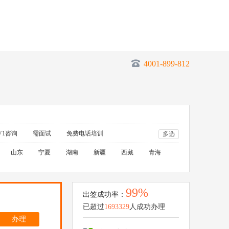
4001-899-812
V1咨询
需面试
免费电话培训
多选
山东
宁夏
湖南
新疆
西藏
青海
99%
出签成功率：
已超过
1693329
人成功办理
办理