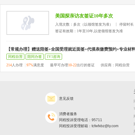
美国探亲访友签证10年多次
入境次数：多次（以领馆签发为准）
停留时长
签证有效期：1年至10年,以使领馆签发为准
【常规办理】赠送陪签+全国受理就近面签+代填表缴费预约+专业材
同程自营
陪同办签
1V1咨询
214
人办理
97%
满意度
最早可办理
10-22
出行的签证
供应商：同程自营
意见反馈
消费者服务
同程投诉受理电话：95711
同程投诉受理邮箱：tcfwfxbz@ly.com