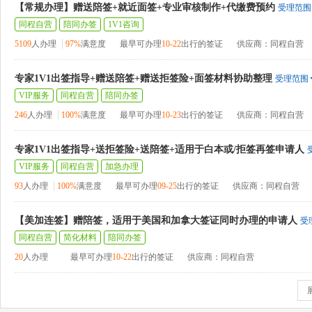
【常规办理】赠送陪签+就近面签+专业审核制作+代缴费预约
受理范围
同程自营
陪同办签
1V1咨询
5109
人办理
97%
满意度
最早可办理
10-22
出行的签证
供应商：同程自营
专家1V1出签指导+赠送陪签+赠送拒签险+面签材料协助整理
受理范围
VIP服务
同程自营
陪同办签
246
人办理
100%
满意度
最早可办理
10-23
出行的签证
供应商：同程自营
专家1V1出签指导+送拒签险+送陪签+适用于白本或/拒签再签申请人
VIP服务
同程自营
加急办理
93
人办理
100%
满意度
最早可办理
09-25
出行的签证
供应商：同程自营
【美加连签】赠陪签，适用于美国和加拿大签证同时办理的申请人
受
同程自营
简化材料
陪同办签
20
人办理
最早可办理
10-22
出行的签证
供应商：同程自营