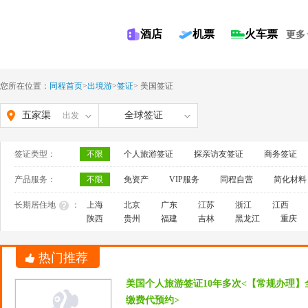
酒店
机票
火车票
更多
您所在位置：
同程首页
>
出境游
>
签证
>
美国签证
五家渠
全球签证
出发
签证类型：
不限
个人旅游签证
探亲访友签证
商务签证
产品服务：
不限
免资产
VIP服务
同程自营
简化材料
长期居住地
：
上海
北京
广东
江苏
浙江
江西
陕西
贵州
福建
吉林
黑龙江
重庆
热门推荐
美国个人旅游签证10年多次<【常规办理】
缴费代预约>