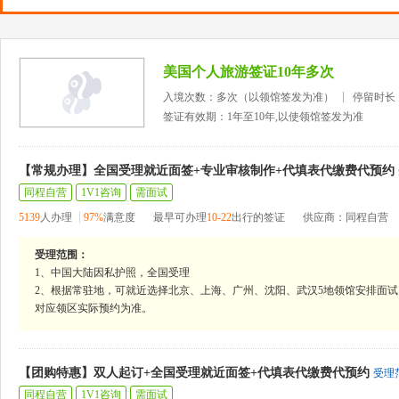
美国个人旅游签证10年多次
入境次数：多次（以领馆签发为准）
停留时长
签证有效期：1年至10年,以使领馆签发为准
【常规办理】全国受理就近面签+专业审核制作+代填表代缴费代预约
同程自营
1V1咨询
需面试
5139
人办理
97%
满意度
最早可办理
10-22
出行的签证
供应商：同程自营
受理范围：
1、中国大陆因私护照，全国受理
2、根据常驻地，可就近选择北京、上海、广州、沈阳、武汉5地领馆安排面试
对应领区实际预约为准。
【团购特惠】双人起订+全国受理就近面签+代填表代缴费代预约
受理
同程自营
1V1咨询
需面试