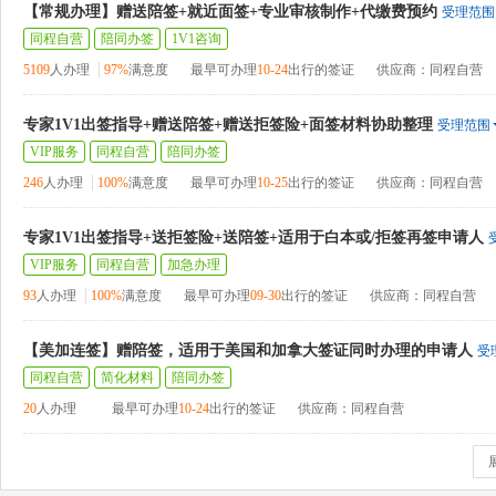
【常规办理】赠送陪签+就近面签+专业审核制作+代缴费预约
受理范围
同程自营
陪同办签
1V1咨询
5109
人办理
97%
满意度
最早可办理
10-24
出行的签证
供应商：同程自营
专家1V1出签指导+赠送陪签+赠送拒签险+面签材料协助整理
受理范围
VIP服务
同程自营
陪同办签
246
人办理
100%
满意度
最早可办理
10-25
出行的签证
供应商：同程自营
专家1V1出签指导+送拒签险+送陪签+适用于白本或/拒签再签申请人
VIP服务
同程自营
加急办理
93
人办理
100%
满意度
最早可办理
09-30
出行的签证
供应商：同程自营
【美加连签】赠陪签，适用于美国和加拿大签证同时办理的申请人
受
同程自营
简化材料
陪同办签
20
人办理
最早可办理
10-24
出行的签证
供应商：同程自营