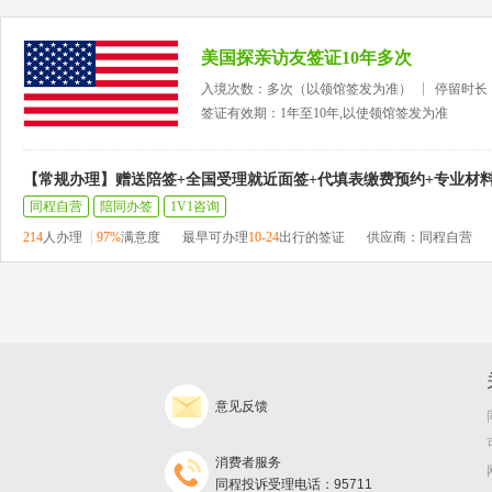
美国探亲访友签证10年多次
入境次数：多次（以领馆签发为准）
停留时长
签证有效期：1年至10年,以使领馆签发为准
【常规办理】赠送陪签+全国受理就近面签+代填表缴费预约+专业材
同程自营
陪同办签
1V1咨询
214
人办理
97%
满意度
最早可办理
10-24
出行的签证
供应商：同程自营
意见反馈
消费者服务
同程投诉受理电话：95711