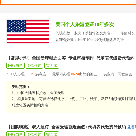
美国个人旅游签证10年多次
入境次数：多次（以领馆签发为准）
停留时长
签证有效期：1年至10年,以使领馆签发为准
【常规办理】全国受理就近面签+专业审核制作+代填表代缴费代预约
同程自营
1V1咨询
需面试
5139
人办理
97%
满意度
最早可办理
10-24
出行的签证
供应商：同程自营
受理范围：
1、中国大陆因私护照，全国受理
2、根据常驻地，可就近选择北京、上海、广州、沈阳、武汉5地领馆安排面试
对应领区实际预约为准。
【团购特惠】双人起订+全国受理就近面签+代填表代缴费代预约
受理
同程自营
1V1咨询
需面试