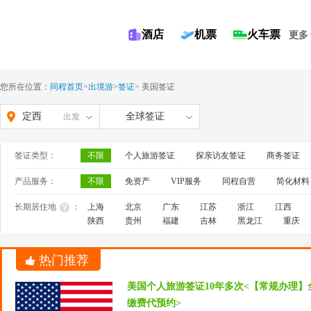
酒店
机票
火车票
更多
您所在位置：
同程首页
>
出境游
>
签证
>
美国签证
定西
全球签证
出发
签证类型：
不限
个人旅游签证
探亲访友签证
商务签证
产品服务：
不限
免资产
VIP服务
同程自营
简化材料
长期居住地
：
上海
北京
广东
江苏
浙江
江西
陕西
贵州
福建
吉林
黑龙江
重庆
热门推荐
美国个人旅游签证10年多次<【常规办理】
缴费代预约>