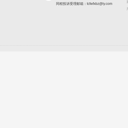
同程投诉受理邮箱：tcfwfxbz@ly.com