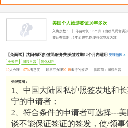
美国个人旅游签证10年多次
入境次数：
停留时长：6个月（由移民局官员
签证有效期：1年至10年,以使领馆签发为准
【免面试】沈阳领区|拒签退服务费|美签过期12个月内适用
受理范围
免资产
同程自营
简化材料
19
人办理
97%
满意度
最早可办理
09-19
出行的签证
供应商：同程自营
受理范围：
1、中国大陆因私护照签发地和
宁的申请者；
2、符合条件的申请者可选择--
谈不能保证签证的签发，使/领