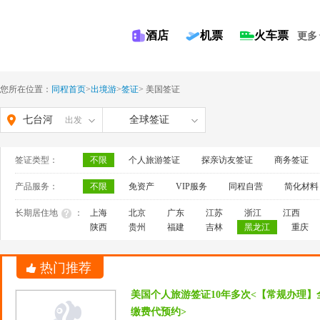
酒店
机票
火车票
更多
您所在位置：
同程首页
>
出境游
>
签证
>
美国签证
七台河
全球签证
出发
签证类型：
不限
个人旅游签证
探亲访友签证
商务签证
产品服务：
不限
免资产
VIP服务
同程自营
简化材料
长期居住地
：
上海
北京
广东
江苏
浙江
江西
陕西
贵州
福建
吉林
黑龙江
重庆
热门推荐
美国个人旅游签证10年多次<【常规办理】
缴费代预约>