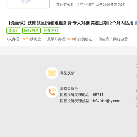
签证有效期：1年至10年,以使领馆签发为准
【免面试】沈阳领区|拒签退服务费|专人对接|美签过期12个月内适用
免资产
同程自营
简化材料
1
人办理
97%
满意度
最早可办理
09-20
出行的签证
供应商：同程自营
意见反馈
消费者服务
同程投诉受理电话：95711
同程投诉受理邮箱：tcfwfxbz@ly.com