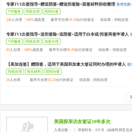
专家1V1出签指导+赠送陪签+赠送拒签险+面签材料协助整理
受理范围
VIP服务
同程自营
陪同办签
246
人办理
100%
满意度
最早可办理
10-24
出行的签证
供应商：同程自营
专家1V1出签指导+送拒签险+送陪签+适用于白本或/拒签再签申请人
VIP服务
同程自营
加急办理
93
人办理
100%
满意度
最早可办理
09-29
出行的签证
供应商：同程自营
【美加连签】赠陪签，适用于美国和加拿大签证同时办理的申请人
受
同程自营
简化材料
陪同办签
20
人办理
最早可办理
10-23
出行的签证
供应商：同程自营
美国探亲访友签证10年多次
入境次数：
停留时长：6个月（由移民局官员