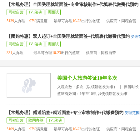
【常规办理】全国受理就近面签+专业审核制作+代填表代缴费代预约
同程自营
1V1咨询
需面试
5139
人办理
97%
满意度
最早可办理
10-23
出行的签证
供应商：同程自营
【团购特惠】双人起订+全国受理就近面签+代填表代缴费代预约
受理
同程自营
1V1咨询
需面试
331
人办理
最早可办理
10-23
出行的签证
供应商：同程自营
美国个人旅游签证10年多次
入境次数：多次（以领馆签发为准）
停留时长
签证有效期：1年至10年,以使领馆签发为准
【常规办理】赠送陪签+就近面签+专业审核制作+代缴费预约
受理范围
同程自营
陪同办签
1V1咨询
5109
人办理
97%
满意度
最早可办理
10-23
出行的签证
供应商：同程自营