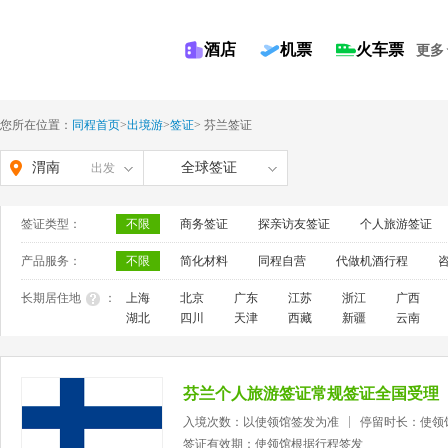
酒店
机票
火车票
更多
您所在位置：
同程首页
>
出境游
>
签证
>
芬兰签证
渭南
全球签证
出发
签证类型：
不限
商务签证
探亲访友签证
个人旅游签证
产品服务：
不限
简化材料
同程自营
代做机酒行程
长期居住地
：
上海
北京
广东
江苏
浙江
广西
湖北
四川
天津
西藏
新疆
云南
芬兰个人旅游签证常规签证全国受理
入境次数：以使领馆签发为准
停留时长：使领
签证有效期：使领馆根据行程签发