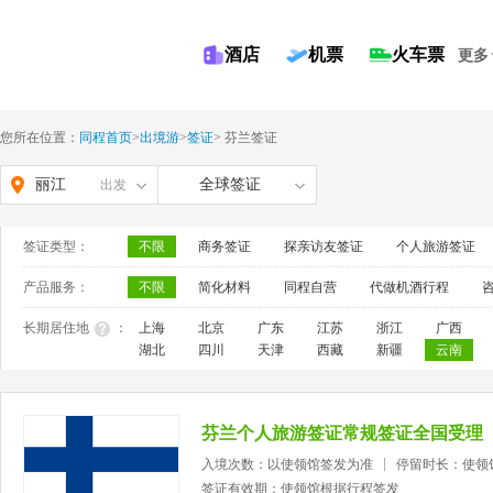
酒店
机票
火车票
更多
您所在位置：
同程首页
>
出境游
>
签证
>
芬兰签证
丽江
全球签证
出发
签证类型：
不限
商务签证
探亲访友签证
个人旅游签证
产品服务：
不限
简化材料
同程自营
代做机酒行程
长期居住地
：
上海
北京
广东
江苏
浙江
广西
湖北
四川
天津
西藏
新疆
云南
芬兰个人旅游签证常规签证全国受理
入境次数：以使领馆签发为准
停留时长：使领
签证有效期：使领馆根据行程签发