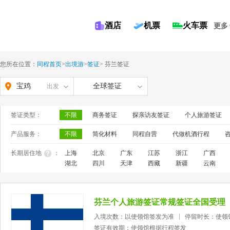
酒店
机票
火车票
更多
您所在位置：
同程首页
>
出境游
>
签证
>
芬兰签证
宝鸡
全球签证
出发
签证类型：
不限
商务签证
探亲访友签证
个人旅游签证
产品服务：
不限
简化材料
同程自营
代做机酒行程
长期居住地
：
上海
北京
广东
江苏
浙江
广西
湖北
四川
天津
西藏
新疆
云南
芬兰个人旅游签证常规签证全国受理
入境次数：以使领馆签发为准
停留时长：使领
签证有效期：使领馆根据行程签发