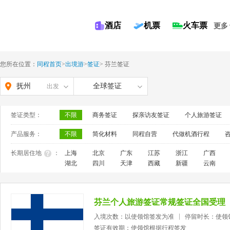
酒店
机票
火车票
更多
您所在位置：
同程首页
>
出境游
>
签证
>
芬兰签证
抚州
全球签证
出发
签证类型：
不限
商务签证
探亲访友签证
个人旅游签证
产品服务：
不限
简化材料
同程自营
代做机酒行程
长期居住地
：
上海
北京
广东
江苏
浙江
广西
湖北
四川
天津
西藏
新疆
云南
芬兰个人旅游签证常规签证全国受理
入境次数：以使领馆签发为准
停留时长：使领
签证有效期：使领馆根据行程签发