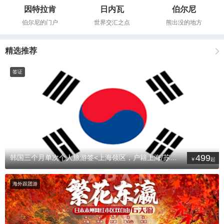
因特拉肯
日内瓦
伯尔尼
伯尔尼的门户
世界交汇之点
熊出没的地方
精选推荐
签证
499
韩国三个月单次个人旅游签<上海领区，户籍上海/苏州/南京/杭州/宁
海外跟团游