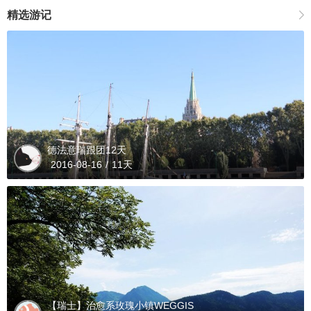
精选游记
德法意瑞跟团12天
2016-08-16
/
11天
【瑞士】治愈系玫瑰小镇WEGGIS