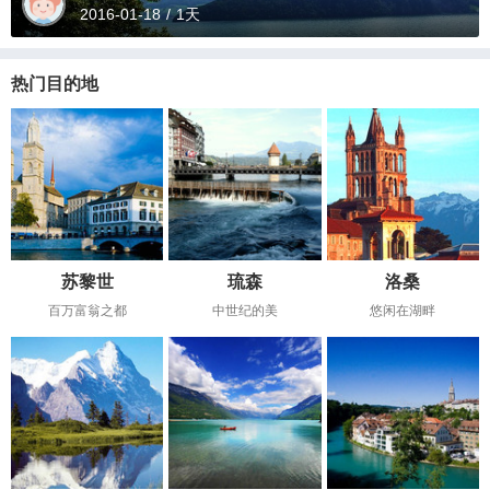
2016-01-18
/
1天
热门目的地
苏黎世
琉森
洛桑
百万富翁之都
中世纪的美
悠闲在湖畔