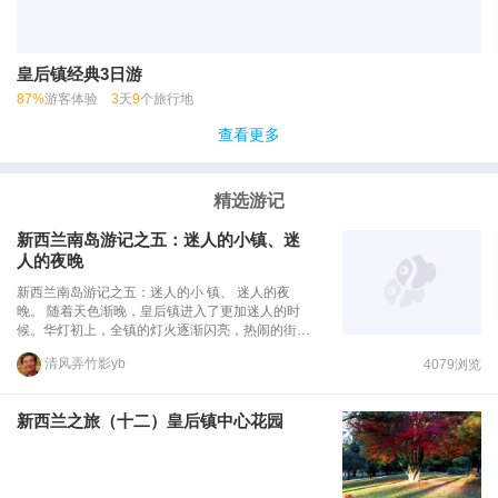
皇后镇经典3日游
87%
游客体验
3
天
9
个旅行地
查看更多
精选游记
新西兰南岛游记之五：迷人的小镇、迷
人的夜晚
新西兰南岛游记之五：迷人的小 镇、 迷人的夜
晚。 随着天色渐晚，皇后镇进入了更加迷人的时
候。华灯初上，全镇的灯火逐渐闪亮，热闹的街道
开始安静下来。傍晚后的小镇上人不多，不像白天
清风弄竹影yb
4079浏览
熙熙攘攘。空气湿润而清新，小镇沉寂而安静，使
人更加心沉气定，神清气爽。我们随心所行，缓步
漫游，没有目标，没有想法。一整天旅游的劳累，
新西兰之旅（十二）皇后镇中心花园
这回儿完全放松下来。开始重复白天走过的道路。
来到了湖边，来到了码头，来到了商店林立的街
道，来到了咖啡馆。街道上的霓虹灯不像大城市那
样耀眼，但足以迷人。夜朦胧、人朦胧，整个小镇