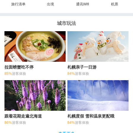
旅行清单
出境
通讯Wifi
机票
城市玩法
拉面螃蟹吃不停
札幌亲子一日游
85%
游客体验
84%
游客体验
跟着花期走遍北海道
札幌度假 雪和温泉更配哦
86%
游客体验
84%
游客体验