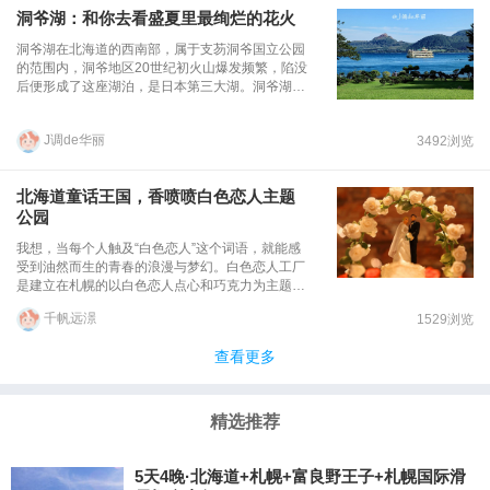
洞爷湖：和你去看盛夏里最绚烂的花火
洞爷湖在北海道的西南部，属于支芴洞爷国立公园
的范围内，洞爷地区20世纪初火山爆发频繁，陷没
后便形成了这座湖泊，是日本第三大湖。洞爷湖附
近的火山活动至今仍然十分频繁，所以洞爷湖在冬
季也是不结冰的。湖畔有著名的洞爷湖温泉，这里
J调de华丽
3492浏览
是北海道为数不多的温泉胜地。洞爷湖汤泉为北海
道首屈一指的汤泉乡，其汤泉水量之丰富，列为日
本第3位，附近的汤泉旅馆有20多家，形成一条热
北海道童话王国，香喷喷白色恋人主题
闹的汤泉街。到洞爷除了可以游火山、欣赏湖景、
公园
泡温泉，也可以乘船到洞爷湖中央的岛屿漫步。在
夏天的每一个晚上，洞爷湖上都上演着绚烂的花火
我想，当每个人触及“白色恋人”这个词语，就能感
秀。
受到油然而生的青春的浪漫与梦幻。白色恋人工厂
是建立在札幌的以白色恋人点心和巧克力为主题的
主题乐园兼工厂，领导者决定让顾客们全方位了解
千帆远澋
1529浏览
美味的白色恋人严谨的制作过程。更想让每个有童
心的人在这座主题公园中找到如白巧克力般甜蜜的
查看更多
童年感觉。 白色恋人工厂其实并不像传说中那么好
找，下地铁后穿过一间商场，又穿过了一座四层的
市民活动中心，在一条大街上辨别方向时感受到了
传来的巧克力和牛奶的香气，随后跟着香喷喷的味
精选推荐
道找到了很大的一栋带有庭院的欧式建筑，这是一
座模仿英国中世纪的都铎王朝木桁架建筑样式建成
的梦幻城堡。
5天4晚·北海道+札幌+富良野王子+札幌国际滑