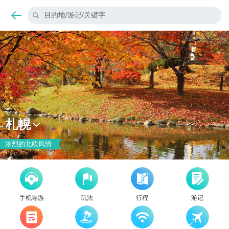
目的地/游记/关键字
札幌
浓烈的北欧风情
手机导游
玩法
行程
游记