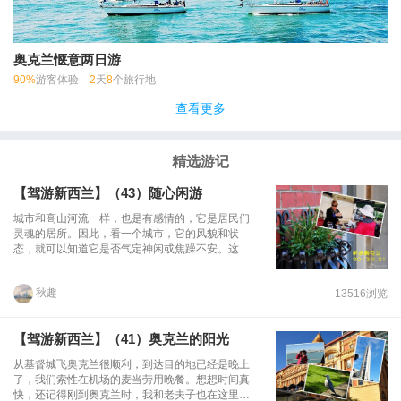
奥克兰惬意两日游
90%
游客体验
2
天
8
个旅行地
查看更多
精选游记
【驾游新西兰】（43）随心闲游
城市和高山河流一样，也是有感情的，它是居民们
灵魂的居所。因此，看一个城市，它的风貌和状
态，就可以知道它是否气定神闲或焦躁不安。这是
一种长期的养成，是含蓄而内在的表情。 这是潇散
闲人在秋趣上一篇《城市之魅》后的点评，精辟的
秋趣
13516浏览
点睛之笔说出了秋趣对奥克兰这座城市的满心感慨
却又无力概括的心声。 假如南岛属于“农村”，所到
之处无不给人心旷神怡之感，那么到了奥克兰，置
【驾游新西兰】（41）奥克兰的阳光
身于这座繁华之都，所见所闻依然给我带来一股清
新悠然之气。无论是整洁的市容，还是热情的市
从基督城飞奥克兰很顺利，到达目的地已经是晚上
民，走到哪都能闻到这座城市彰显着的繁华不失优
了，我们索性在机场的麦当劳用晚餐。想想时间真
雅的气息，品味到时尚与淡然相伴的城市人气质。
快，还记得刚到奥克兰时，我和老夫子也在这里用