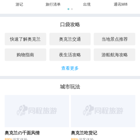
游记
旅行清单
出境
通讯Wifi
口袋攻略
快速了解奥克兰
奥克兰交通
当地景点推荐
购物指南
夜生活攻略
游船航海攻略
查看更多
城市玩法
奥克兰の千面风情
奥克兰吃货记
89%
游客体验
89%
游客体验