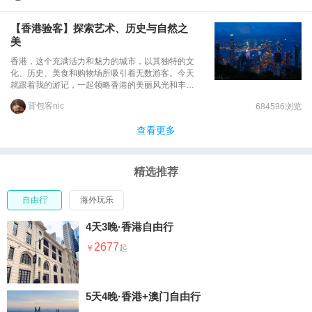
高楼大厦、忙碌繁华，这是大多数人看到的香港。
而我们这次香港亲子游的印象却远不止于此，是漫
【香港验客】探索艺术、历史与自然之
步在西九文化区艺术公园吹着维港慵懒的海风，是
美
站在天际100看这座城市点亮，是走进迪士尼让童
年的梦想绽放，欢笑间，这座城市也变得温柔浪
香港，这个充满活力和魅力的城市，以其独特的文
漫。
化、历史、美食和购物场所吸引着无数游客。今天
就跟着我的游记，一起领略香港的美丽风光和丰富
多彩的文化吧！初到香港，我们便被这座城市的繁
背包客nic
684596浏览
荣所吸引。作为全球人口密度最高的城市之一，香
港的摩天大楼、购物中心和美食文化令人叹为观
查看更多
止。这座城市不仅拥有现代化的都市风光，还散发
着中国传统文化的气息。.香港之旅的第一站，我们
来到了M+视觉博物馆，这是香港最大的现代艺术
博物馆。这里收藏了大量珍贵的现代艺术作品，包
精选推荐
括画作、雕塑、影像和装置艺术。博物馆的展品涉
猎广泛，从抽象艺术到具象艺术，从西方艺术到东
自由行
海外玩乐
方艺术，让人大开眼界。在M+视觉博物馆，我们
领略到了艺术的无限魅力和创造力。
4天3晚·香港自由行
2677
5天4晚·香港+澳门自由行