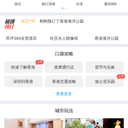
游记
旅行清单
出境
通讯Wifi
深沉**年：
刚刚预订了香港海洋公园
岛**侠：
刚刚预订了杜莎夫人蜡像馆
昂坪360全景缆车
杜莎夫人蜡像馆
香港海洋公园
向日**阳光：
刚刚预订了香港海洋公园
口袋攻略
天**殇：
刚刚预订了昂坪360全景缆车
love****ys：
刚刚预订了香港海洋公园
快速了解香港
港澳通行证
货币与兑换
向日**阳光：
刚刚预订了昂坪360全景缆车
深圳到香港
香港交通攻略
迪士尼乐园
查看更多
城市玩法