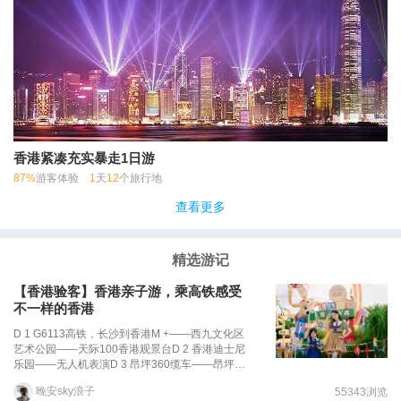
香港紧凑充实暴走1日游
87%
游客体验
1
天
12
个旅行地
查看更多
精选游记
【香港验客】香港亲子游，乘高铁感受
不一样的香港
D 1 G6113高铁，长沙到香港M +——西九文化区
艺术公园——天际100香港观景台D 2 香港迪士尼
乐园——无人机表演D 3 昂坪360缆车——昂坪市
集——东荟城——香港太空馆D 4 香港故宫文化博
晚安sky浪子
55343浏览
物馆——返程叮叮响的红绿灯、络绎不绝的车流，