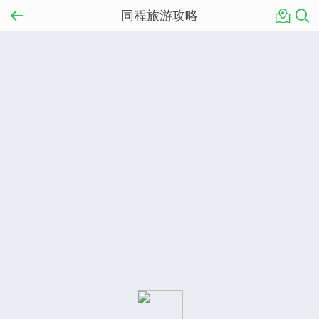
同程旅游攻略
辣城长沙经典两日游
“湘”遇长沙风光