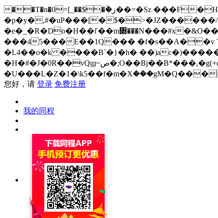
��T�n�0=[_��$�ؒ�ز��=�Sz ���F�H�i���;�R%=�p��{3���0��E�`��{Í�-()Jj,������4NI/
�p�y�,#�uP���[�$�>�JZ������/
�e�_�R�Do�H��ľ��m᧍���N���#x�&O��
���45���E��1Q��� �f�s��A��v T�
�L4��o�k ����B`�}�h� ��)ac�)�����
�H�#�J�0R��vQϣ~ص�;O��Bj��B*���,�g(+o2�&�k�`y��cܝ��v�zg�J�c���_�OR ?�zo�q=���&��mƢL� �q=mU-
�U���L�Z�1�\k5��f�m�Xۛ���gM�Q���
您好，请
登录
免费注册
我的同程