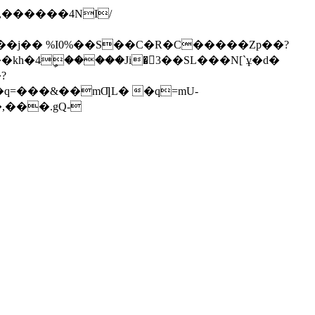
��j�� %I0%��S��C�R�C�����Zp��?
h�4ީ�����Ji�3��SL���N[`ұ�d�
?
,���.gQ-