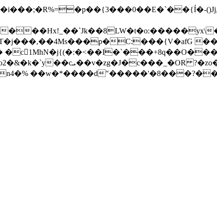
���Hx!_��`Jk��8LW�t�o:�����yx\
j���,��4Ms���p�C:���{V�afG ���k
 �c1MhN�j{(�:�<��I�`���+8q��O���
n4�% ��w�*����d"�����'�8���?��