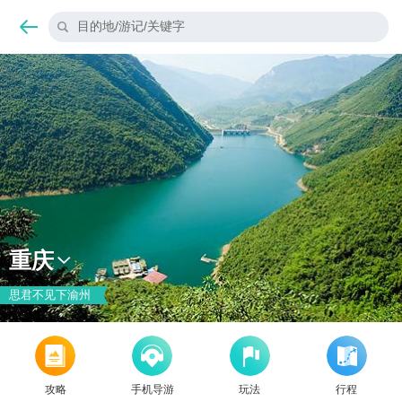
目的地/游记/关键字
重庆
思君不见下渝州
攻略
手机导游
玩法
行程