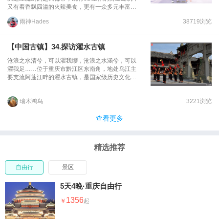
又有着香飘四溢的火辣美食，更有一众多元丰富的
购物体验。这一季，我们乘着初夏缤纷的花雨，走
雨神Hades
38719浏览
进这座大都市时尚消费的新地标——重庆佛罗伦萨
小镇，享受次不出国门嗨购世界名品的畅快之旅
吧！
【中国古镇】34.探访濯水古镇
沧浪之水清兮，可以濯我缨，沧浪之水涵兮，可以
濯我足……位于重庆市黔江区东南角，地处乌江主
要支流阿蓬江畔的濯水古镇，是国家级历史文化名
镇。流淌经过濯水古镇的阿蓬江发源于湖北的利
川，是我国唯一的一条自东向西流淌的内陆河，自
瑞木鸿鸟
3221浏览
古与乌江、酉水一起成为沟通三峡地区和江汉平原
重要的水路通道。如今渝怀铁路、渝湘高速公路、
查看更多
国道319线穿境而过，古镇距黔江舟白机场只有26
公里，交通十分便利，随着时间的推移，水陆交通
逐渐淡出了人们的视线。因工作关系有幸初次来到
渝东南这座千年古镇，一探究竟。濯水古镇是一个
精选推荐
集土家吊脚楼群落、水运码头、商贸集镇于一体的
千年古镇，濯水古镇兴起于唐代，兴盛于宋朝，明
自由行
景区
清以后逐渐衰落，是渝东南地区最富盛名的古镇之
一。濯水初称“白鹤坝”，元明之际属酉阳土司辖
地。重要的商业地理位置，使濯水自古以来便成为
5天4晚·重庆自由行
重要的驿站和商埠，自清代后期起，该地便已成为
1356
川东南驿道、商道、盐道的必经之路。此时，此地
已商贾云集、店铺鳞次栉比。商贸的日益发达，迅
速促进了当地与外界的物资交流，创造了最为繁荣