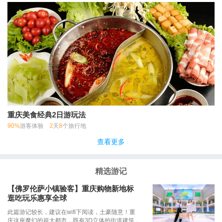
重庆美食经典2日游玩法
90%
游客体验
2
天
8
个旅行地
查看更多
精选游记
【佛罗伦萨小镇验客】重庆购物新地标
逛吃玩乐惠享全球
此篇游记较长，建议在wifi下阅读，土豪随意！重
庆这座魔幻的超大都市，既有3D立体的街道建筑，