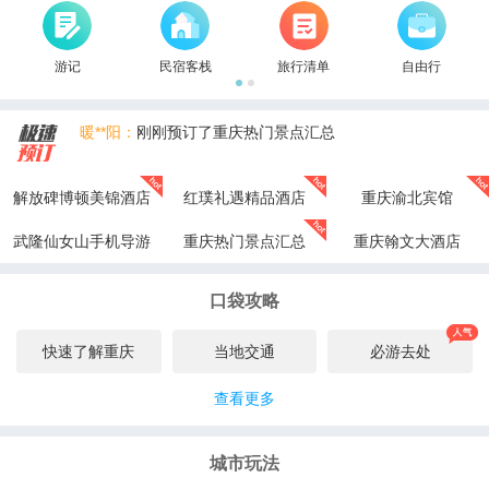
游记
民宿客栈
旅行清单
自由行
暖**阳：
刚刚预订了重庆热门景点汇总
暖**阳：
刚刚预订了武隆仙女山手机导游
解放碑博顿美锦酒店
红璞礼遇精品酒店
重庆渝北宾馆
古**斯：
刚刚预订了重庆热门景点汇总
武隆仙女山手机导游
重庆热门景点汇总
重庆翰文大酒店
旅行**的猫：
刚刚预订了武隆仙女山手机导游
口袋攻略
旅行**的猫：
刚刚预订了解放碑博顿美锦酒店
追**月：
刚刚预订了重庆热门景点汇总
快速了解重庆
当地交通
必游去处
查看更多
城市玩法