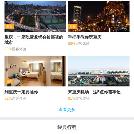
美食
行程
重庆，一座吃鸳鸯锅会被鄙视的
手把手教你玩重庆
城市
85%
游客体验
83%
游客体验
住宿
到重庆一定要睡你
来重庆机场，这5点你需牢记
82%
游客体验
81%
游客体验
查看更多
经典行程