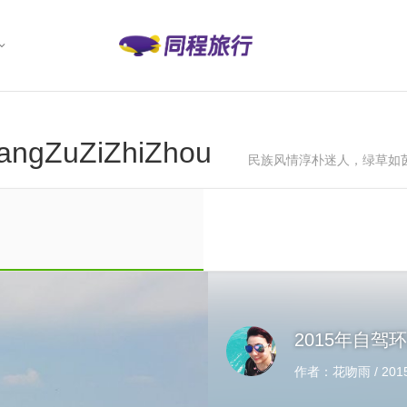
angZuZiZhiZhou
民族风情淳朴迷人，绿草如
2015年自驾
作者：花吻雨 / 2015