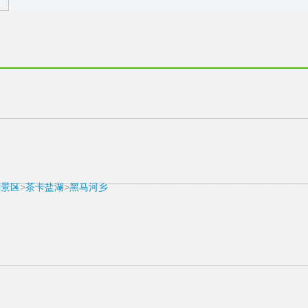
剑景区
>
茶卡盐湖
>
黑马河乡