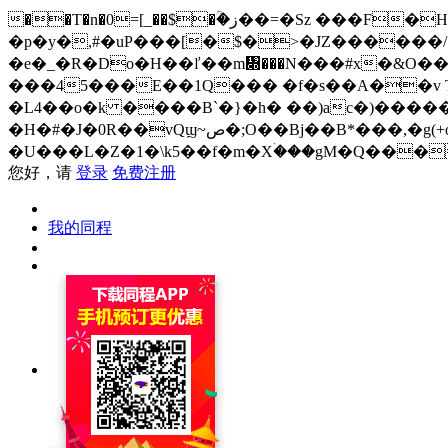
��T�n�0=[_��$�ؒ�ز��=�Sz ���F�H�i���;�R%=�p��{3���0��E�`��{Í�-()Jj,������4NI/
�p�y�,#�uP���[�$�>�JZ������/
�e�_�R�Do�H��ľ��m᧍���N���#x�&O��
���45���E��1Q��� �f�s��A��v T�
�L4��o�k ����B`�}�h� ��)ac�)�����
�H�#�J�0R��vQϣ~ص�;O��Bj��B*���,�g(+o2�&�k�`y��cܝ��v�zg�J�c���_�OR ?�zo�q=���&��mƢL� �q=mU-
�U���L�Z�1�\k5��f�m�Xۛ���gM�Q���
您好，请
登录
免费注册
我的同程