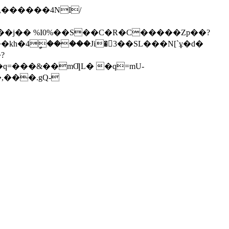
��j�� %I0%��S��C�R�C�����Zp��?
h�4ީ�����Ji�3��SL���N[`ұ�d�
?
,���.gQ-