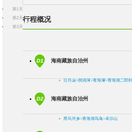
第1天
行程概况
第2天
第3天
D1
海南藏族自治州
日月山
>
倒淌河
>
青海湖
>
青海湖二郎
D2
海南藏族自治州
黑马河乡
>
青海湖鸟岛
>
卓尔山