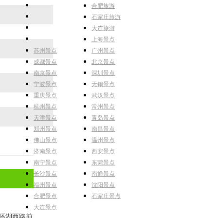
合肥旅游
石家庄旅游
大连旅游
上海景点
苏州景点
广州景点
成都景点
北京景点
南京景点
深圳景点
宁波景点
无锡景点
重庆景点
武汉景点
杭州景点
常州景点
天津景点
青岛景点
郑州景点
南昌景点
佛山景点
温州景点
济南景点
西安景点
南宁景点
东莞景点
长沙景点
南通景点
福州景点
沈阳景点
合肥景点
石家庄景点
大连景点
环湖西路前