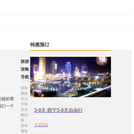
特惠预订
旅游
攻略
导航
海南
藏族
美丽的青
自治
州旅
我们一个
游攻
3-9天·西宁3-8天自由行
略指
南：
￥1514
海南
藏族