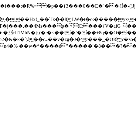
���Hx!_��`Jk��8LW�t�o:�����yx\
j���,��4Ms���p�C:���{V�afG ���k
 �c1MhN�j{(�:�<��I�`���+8q��O���
n4�% ��w�*����d"�����'�8���?��