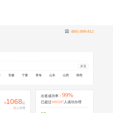
4001-899-812
多选
古
安徽
宁夏
青海
山东
山西
陕西
99%
出签成功率：
1068
已超过
1693297
人成功办理
起
31
人办理