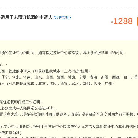
+适用于未预订机酒的申请人
受理范围
1288
可预约签证中心的时间。如有指定签证中心录指纹，请联系客服详询可约时间。
市）：
西、福建的申请人（可录制指纹城市：上海/南京/杭州）
、辽宁、河北、河南、山东、山西、陕西、甘肃、宁夏、青海、新疆、西藏、四川、重
请人（可录制指纹城市：北京，沈阳，西安，武汉，成都，长沙，广州）
居住证复印件或工作证明；
年人必须由成年人陪同递交签证申请；
置信息为准 ，现在等候预约时间仅供参考，请签证没有确定可递交时间之前不要预订
50元签证中心服务费，报价不含签证中心快递费约70元左右及其他签证中心其他自选附
收费汇率为准）