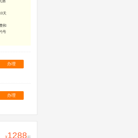
机酒
10天
费和
约号
办理
办理
1288
起