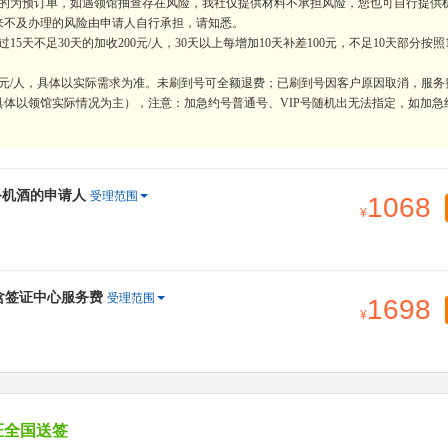
供的为预订单，如遇领馆抽查存在风险，我社仅提供材料不承担风险，您也可自行提供
来不及办理的风险由申请人自行承担，请知悉。
天不足30天的加收200元/人，30天以上每增加10天补差100元，不足10天部分按照
0元/人，具体以实际需求为准。未刷到号可全额退费；已刷到号因客户原因取消，服务
体以领馆实际情况为主），注意：加急约号普通号、VIP号随机出无法指定，如加急
备机酒的申请人
受理范围
1068
+含签证中心服务费
受理范围
1698
证全国送签