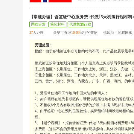
【常规办理】含签证中心服务费+代做15天机酒行程材料
同程自营
简化材料
代做机酒行程
27
人办理
最早可办理
10-09
出行的签证
供应商：同程国旅
受理范围：
提醒：由于各地签证中心可预约时间不同，此产品仅展示最早
挪威签证按常住地划分领区（个人信息表上务必填写录指纹城
①上海领区：长期居住、工作地为上海、浙江、江苏、安徽、江
②北京领区：长期居住、工作地为北京、天津、黑龙江、吉林
云南、贵州、湖北、湖南、内蒙古、广东、广西、海南、的申
1、受理常住地和工作地为中国大陆的申请人；
2、如户籍所在地为非领区内，请提供现居住地有效的暂住证或
3、不接收6个月内有欧洲拒签记录的护照；未满18周岁未成
4、由于签证中心在预约位置较难，实际预约时间以最终预约位
程。
5、【起价说明】：报价含签证费+代做15天内机酒材料费用+
务费用（这些不含的费用是录指纹现场缴纳，具体以领馆实际