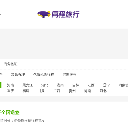
商务签证
料
加急办理
代做机酒行程
咨询服务
河南
黑龙江
湖北
湖南
吉林
江西
辽宁
内蒙
重庆
福建
甘肃
广西
贵州
海南
河北
证全国送签
停留时长：使领馆根据行程签发