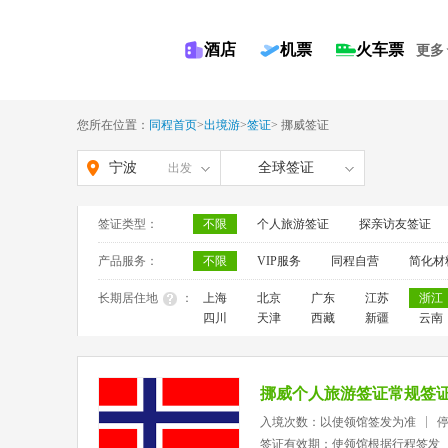
酒店
机票
火车票
更多
您所在位置：
同程首页
>
出境游
>
签证
>
挪威签证
宁波
全球签证
出发
签证类型：
不限
个人旅游签证
探亲访友签证
产品服务：
不限
VIP服务
同程自营
简化材
长期居住地
：
上海
北京
广东
江苏
浙江
四川
天津
西藏
新疆
云南
挪威个人旅游签证常规签
入境次数：以使领馆签发为准
签证有效期：使领馆根据行程签发