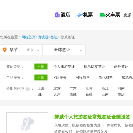
酒店
机票
火车票
更多
您所在位置：
同程首页
>
出境游
>
签证
>
挪威签证
毕节
全球签证
出发
签证类型：
不限
个人旅游签证
探亲访友签证
商务签证
产品服务：
不限
VIP服务
同程自营
简化材料
加急办
长期居住地
：
上海
北京
广东
江苏
浙江
河南
四川
天津
西藏
新疆
云南
重庆
挪威个人旅游签证常规签证全国送签
入境次数：以使领馆签发为准
停留时长：使领
签证有效期：使领馆根据行程签发