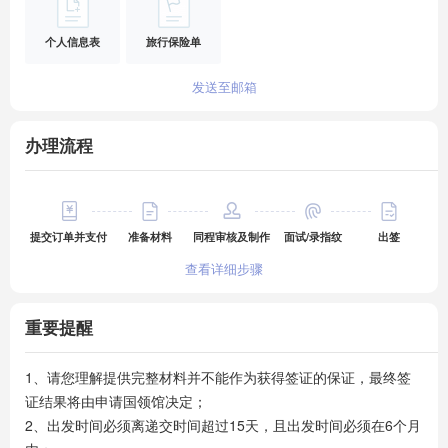
5、【起价说明】：报价含签证费+代做15天内机酒材料费用+50
元签证中心服务费，报价不含签证中心快递费约70元左右及其他
个人信息表
旅行保险单
签证中心其他自选附加服务费用（这些不含的费用是录指纹现场
缴纳，具体以领馆实际收费汇率为准）

发送至邮箱
6、请注意：代做行程机酒仅提供办签材料非可使用订单且提供
的为预订单，如遇领馆抽查存在风险，我社仅提供材料不承担风
办理流程
险，您也可自行提供机酒行程单但在办理签证成功前不建议购买
机票酒店，否则拒签或来不及办理的风险由申请人自行承担，请
知悉。

7、关于代做机酒说明：报价包含代做15天内的机酒的费用，超
提交订单并支付
准备材料
同程审核及制作
面试/录指纹
出签
过15天不足30天的加收200元/人，30天以上每增加10天补差100
查看详细步骤
元，不足10天部分按照10天计算。

8、【可选加急预约说明】：可选加急预约服务，加急费约1600
重要提醒
元/人，具体以实际需求为准。未刷到号可全额退费；已刷到号因
客户原因取消，服务费和加急费不退费，签证中心费若领馆退费
可退，否则不予退费（具体以领馆实际情况为主），注意：加急
1、请您理解提供完整材料并不能作为获得签证的保证，最终签
约号普通号、VIP号随机出无法指定，如加急约号刷到VIP号需另
证结果将由申请国领馆决定；

2、出发时间必须离递交时间超过15天，且出发时间必须在6个月