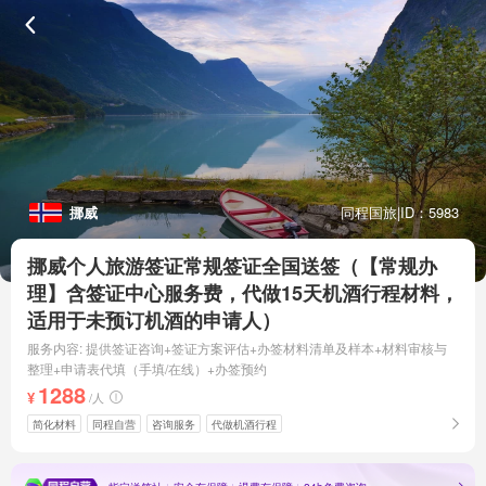
挪威
同程国旅
|
ID：5983
挪威个人旅游签证常规签证全国送签（【常规办
理】含签证中心服务费，代做15天机酒行程材料，
适用于未预订机酒的申请人）
服务内容: 提供签证咨询+签证方案评估+办签材料清单及样本+材料审核与
整理+申请表代填（手填/在线）+办签预约
1288
¥
/人
简化材料
同程自营
咨询服务
代做机酒行程