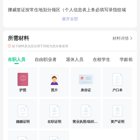
挪威签证按常住地划分领区（个人信息表上务必填写录指纹城
市）：

展开全部
①上海领区：长期居住、工作地为上海、浙江、江苏、安徽、江
西、福建的申请人（可录制指纹城市：上海/南京/杭州）

所需材料
材料详情
②北京领区：长期居住、工作地为北京、天津、黑龙江、吉林、
辽宁、河北、河南、山东、山西、陕西、甘肃、宁夏、青海、新
如下材料及信息仅用于同程为您办签使用
疆、西藏、四川、重庆、云南、贵州、湖北、湖南、内蒙古、广
在职人员
自由职业者
退休人员
在校学生
学龄前儿
东、广西、海南、的申请人（可录制指纹城市：北京，沈阳，西
安，武汉，成都，长沙，广州）

1、受理常住地和工作地为中国大陆的申请人；

护照
照片
身份证
户口本
2、如户籍所在地为非领区内，请提供现居住地有效的暂住证或
居住证复印件或工作证明；

3、不接收6个月内有欧洲拒签记录的护照；未满18周岁未成年人
必须由成年人陪同递交签证申请；

4、由于签证中心在预约位置较难，实际预约时间以最终预约位
婚姻证明
在职证明
营业执照/组织机构代码
资产证明
置信息为准 ，现在等候预约时间仅供参考，请签证没有确定可递
交时间之前不要预订行程。
