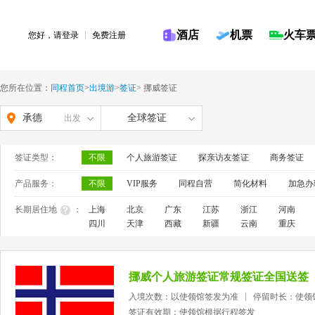
酒店
机票
火车
您好，请
登录
免费注册
您所在位置：
同程首页
>
出境游
>
签证
>
挪威签证
承德
全球签证
出发
签证类型：
不限
个人旅游签证
探亲访友签证
商务签证
产品服务：
不限
VIP服务
同程自营
简化材料
加急办
长期居住地
：
上海
北京
广东
江苏
浙江
河南
四川
天津
西藏
新疆
云南
重庆
挪威个人旅游签证常规签证全国送签
入境次数：以使领馆签发为准
停留时长：使领
签证有效期：使领馆根据行程签发