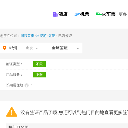
酒店
机票
火车票
更多
您所在位置：
同程首页
>
出境游
>
签证
>
巴西签证
郴州
全球签证
出发
签证类型：
不限
产品服务：
不限
长期居住地
：
没有签证产品了哦!您还可以到热门目的地查看更多签
热门目的地