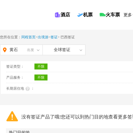
酒店
机票
火车票
更多
您所在位置：
同程首页
>
出境游
>
签证
>
巴西签证
黄石
全球签证
出发
签证类型：
不限
产品服务：
不限
长期居住地
：
没有签证产品了哦!您还可以到热门目的地查看更多签
热门目的地