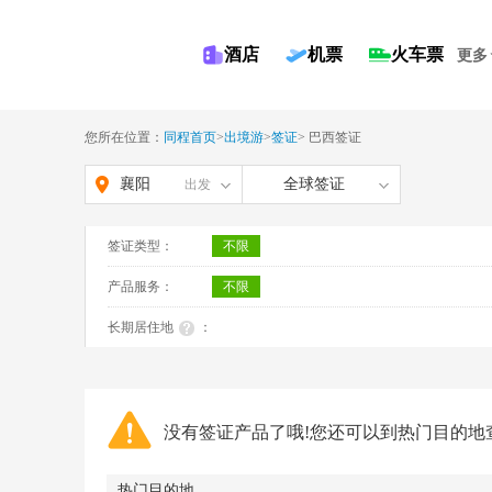
酒店
机票
火车票
更多
您所在位置：
同程首页
>
出境游
>
签证
>
巴西签证
襄阳
全球签证
出发
签证类型：
不限
产品服务：
不限
长期居住地
：
没有签证产品了哦!您还可以到热门目的地
热门目的地