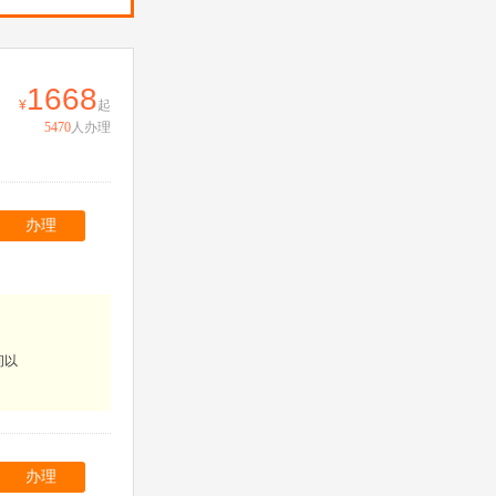
1668
起
5470
人办理
办理
间以
办理