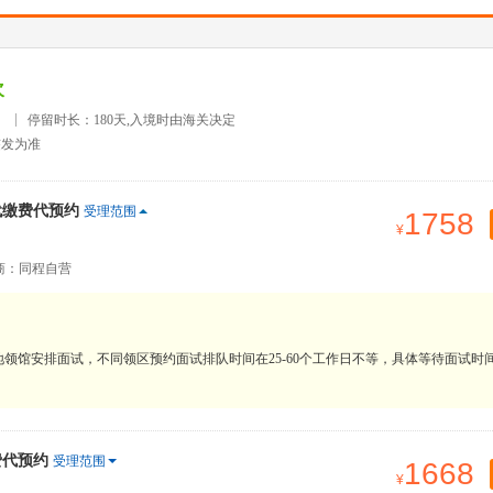
次
）
停留时长：180天,入境时由海关决定
签发为准
代缴费代预约
受理范围
1758
商：同程自营
领馆安排面试，不同领区预约面试排队时间在25-60个工作日不等，具体等待面试时
费代预约
受理范围
1668