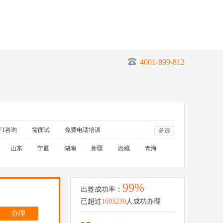
4001-899-812
V1咨询
需面试
免费电话培训
多选
山东
宁夏
湖南
新疆
西藏
青海
99%
出签成功率：
已超过
1693239
人成功办理
办理