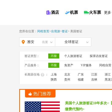
酒店
机票
火车票
更多
您所在位置：
同程首页
>
出境游
>
签证
>
美国签证
雅安
全球签证
出发
签证类型：
不限
个人旅游签证
探亲访友签证
产品服务：
不限
免资产
VIP服务
同程自营
长期居住地
：
上海
北京
广东
江苏
浙江
陕西
贵州
福建
吉林
黑龙
热门推荐
美国个人旅游签证10年多次<
缴费代预约>