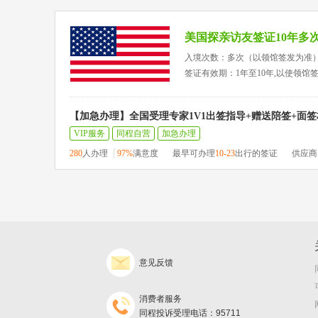
美国探亲访友签证10年多
入境次数：多次（以领馆签发为准
签证有效期：1年至10年,以使领馆
【加急办理】全国受理专家1V1出签指导+赠送陪签+面
VIP服务
同程自营
加急办理
280
人办理
97%
满意度
最早可办理
10-23
出行的签证
供应商
意见反馈
消费者服务
同程投诉受理电话：95711