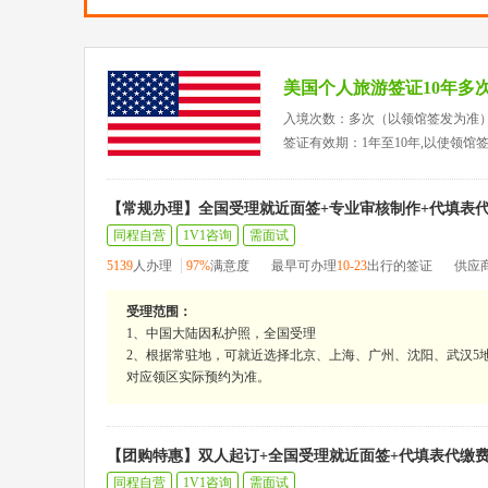
美国个人旅游签证10年多
入境次数：多次（以领馆签发为准
签证有效期：1年至10年,以使领馆
【常规办理】全国受理就近面签+专业审核制作+代填表
同程自营
1V1咨询
需面试
5139
人办理
97%
满意度
最早可办理
10-23
出行的签证
供应
受理范围：
1、中国大陆因私护照，全国受理
2、根据常驻地，可就近选择北京、上海、广州、沈阳、武汉5地
对应领区实际预约为准。
【团购特惠】双人起订+全国受理就近面签+代填表代缴
同程自营
1V1咨询
需面试