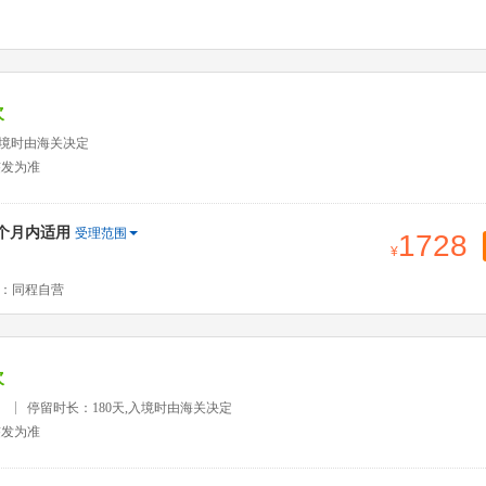
次
入境时由海关决定
签发为准
2个月内适用
受理范围
1728
：同程自营
次
）
停留时长：180天,入境时由海关决定
签发为准