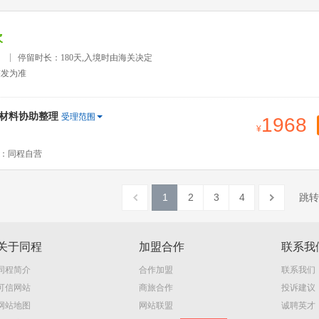
次
）
停留时长：180天,入境时由海关决定
签发为准
签材料协助整理
受理范围
1968
：同程自营
1
2
3
4
跳转
关于同程
加盟合作
联系我
同程简介
合作加盟
联系我们
可信网站
商旅合作
投诉建议
网站地图
网站联盟
诚聘英才