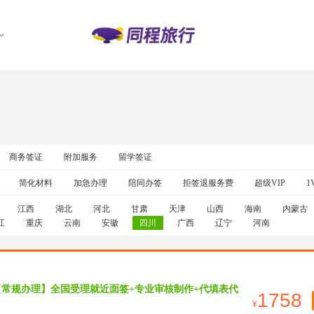
商务签证
附加服务
留学签证
简化材料
加急办理
陪同办签
拒签退服务费
超级VIP
1
江西
湖北
河北
甘肃
天津
山西
海南
内蒙古
江
重庆
云南
安徽
四川
广西
辽宁
河南
【常规办理】全国受理就近面签+专业审核制作+代填表代
1758