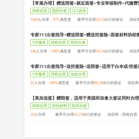
【常规办理】赠送陪签+就近面签+专业审核制作+代缴费
同程自营
陪同办签
1V1咨询
5109
人办理
97%
满意度
最早可办理
10-23
出行的签证
供应
专家1V1出签指导+赠送陪签+赠送拒签险+面签材料协助
VIP服务
同程自营
陪同办签
246
人办理
100%
满意度
最早可办理
10-24
出行的签证
供应
专家1V1出签指导+送拒签险+送陪签+适用于白本或/拒
VIP服务
同程自营
加急办理
93
人办理
100%
满意度
最早可办理
09-29
出行的签证
供应商
【美加连签】赠陪签，适用于美国和加拿大签证同时办理
同程自营
简化材料
陪同办签
20
人办理
最早可办理
10-23
出行的签证
供应商：同程自营