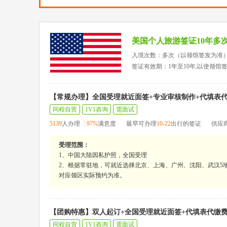
美国个人旅游签证10年多
入境次数：多次（以领馆签发为准
签证有效期：1年至10年,以使领馆
【常规办理】全国受理就近面签+专业审核制作+代填表
同程自营
1V1咨询
需面试
5139
人办理
97%
满意度
最早可办理
10-22
出行的签证
供应
受理范围：
1、中国大陆因私护照，全国受理
2、根据常驻地，可就近选择北京、上海、广州、沈阳、武汉5地
对应领区实际预约为准。
【团购特惠】双人起订+全国受理就近面签+代填表代缴
同程自营
1V1咨询
需面试