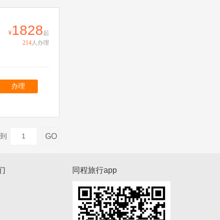
1828
起
214
人办理
办理
GO
到
们
同程旅行app