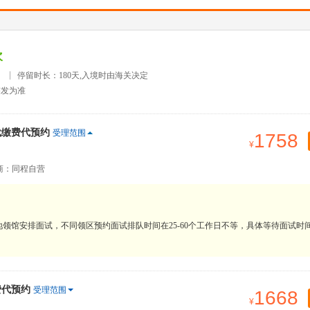
次
）
停留时长：180天,入境时由海关决定
签发为准
代缴费代预约
受理范围
1758
商：同程自营
领馆安排面试，不同领区预约面试排队时间在25-60个工作日不等，具体等待面试时
费代预约
受理范围
1668