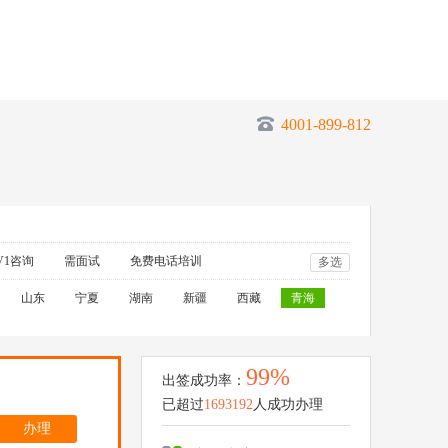
4001-899-812
V1咨询
需面试
免费电话培训
多选
山东
宁夏
湖南
新疆
西藏
青海
99%
出签成功率：
已超过
1693192
人成功办理
办理