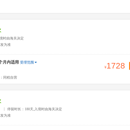
次
入境时由海关决定
签发为准
2个月内适用
受理范围
1728
：同程自营
次
）
停留时长：180天,入境时由海关决定
签发为准