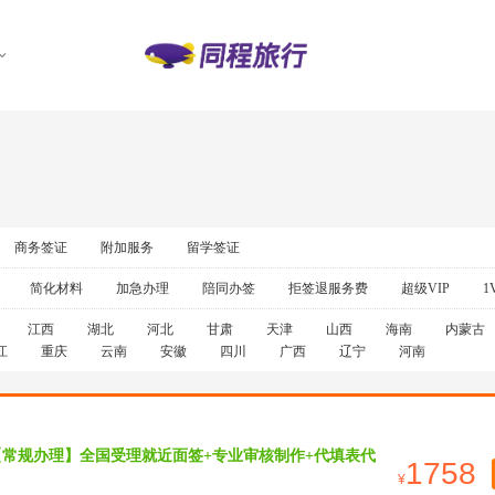
商务签证
附加服务
留学签证
简化材料
加急办理
陪同办签
拒签退服务费
超级VIP
1
江西
湖北
河北
甘肃
天津
山西
海南
内蒙古
江
重庆
云南
安徽
四川
广西
辽宁
河南
【常规办理】全国受理就近面签+专业审核制作+代填表代
1758