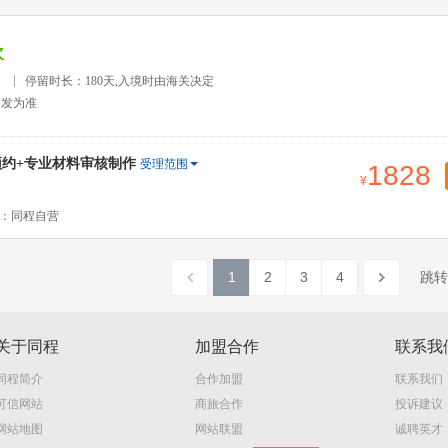
次
）
停留时长：180天,入境时由海关决定
签发为准
预约+专业材料审核制作
受理范围
1828
：同程自营
1
2
3
4
跳转
关于同程
加盟合作
联系我
同程简介
合作加盟
联系我们
可信网站
商旅合作
投诉建议
网站地图
网站联盟
诚聘英才