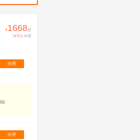
1668
起
5470
人办理
办理
间以
办理