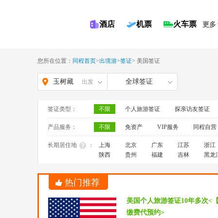
酒店
机票
火车票
更多
您所在位置：
同程首页
>
出境游
>
签证
>
美国签证
玉树藏
全球签证
出发
族自治
签证类型：
不限
个人旅游签证
探亲访友签证
州
产品服务：
不限
免资产
VIP服务
同程自营
长期居住地
：
上海
北京
广东
江苏
浙江
陕西
贵州
福建
吉林
黑龙
热门推荐
美国个人旅游签证10年多次<
缴费代预约>