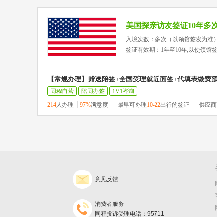
美国探亲访友签证10年多
入境次数：多次（以领馆签发为准
签证有效期：1年至10年,以使领馆
【常规办理】赠送陪签+全国受理就近面签+代填表缴费
同程自营
陪同办签
1V1咨询
214
人办理
97%
满意度
最早可办理
10-22
出行的签证
供应商
意见反馈
消费者服务
同程投诉受理电话：95711