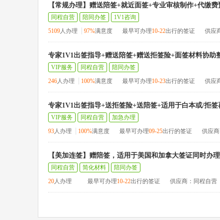
【常规办理】赠送陪签+就近面签+专业审核制作+代缴费
同程自营
陪同办签
1V1咨询
5109
人办理
97%
满意度
最早可办理
10-22
出行的签证
供应
专家1V1出签指导+赠送陪签+赠送拒签险+面签材料协助
VIP服务
同程自营
陪同办签
246
人办理
100%
满意度
最早可办理
10-23
出行的签证
供应
专家1V1出签指导+送拒签险+送陪签+适用于白本或/拒
VIP服务
同程自营
加急办理
93
人办理
100%
满意度
最早可办理
09-25
出行的签证
供应商
【美加连签】赠陪签，适用于美国和加拿大签证同时办理
同程自营
简化材料
陪同办签
20
人办理
最早可办理
10-22
出行的签证
供应商：同程自营