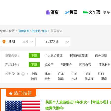
酒店
机票
火车票
更多
您所在位置：
同程首页
>
出境游
>
签证
>
美国签证
巢湖
全球签证
出发
签证类型：
不限
个人旅游签证
探亲访友签证
商务签证
产品服务：
不限
免资产
VIP服务
同程自营
简化材料
长期居住地
：
上海
北京
广东
江苏
浙江
江西
陕西
贵州
福建
吉林
黑龙江
重庆
热门推荐
美国个人旅游签证10年多次<【常规办理】
缴费代预约>