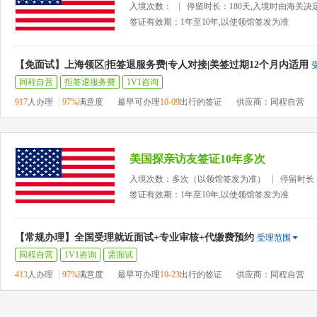
入境次数：
停留时长：180天,入境时由海关决
签证有效期：1年至10年,以使领馆签发为准
【免面试】上海领区|拒签退服务费|专人对接|美签过期12个月内适用
同程自营
拒签退服务费
1V1咨询
917
人办理
97%
满意度
最早可办理
10-09
出行的签证
供应商：同程自营
美国探亲访友签证10年多次
入境次数：多次（以领馆签发为准）
停留时长
签证有效期：1年至10年,以使领馆签发为准
【常规办理】全国受理就近面试+专业审核+代缴费预约
受理范围
同程自营
1V1咨询
需面试
413
人办理
97%
满意度
最早可办理
10-23
出行的签证
供应商：同程自营