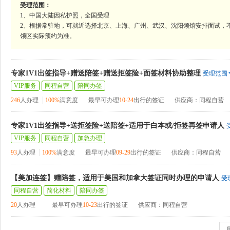
受理范围：
1、中国大陆因私护照，全国受理
2、根据常驻地，可就近选择北京、上海、广州、武汉、沈阳领馆安排面试，不
领区实际预约为准。
专家1V1出签指导+赠送陪签+赠送拒签险+面签材料协助整理
受理范围
VIP服务
同程自营
陪同办签
246
人办理
100%
满意度
最早可办理
10-24
出行的签证
供应商：同程自营
专家1V1出签指导+送拒签险+送陪签+适用于白本或/拒签再签申请人
VIP服务
同程自营
加急办理
93
人办理
100%
满意度
最早可办理
09-29
出行的签证
供应商：同程自营
【美加连签】赠陪签，适用于美国和加拿大签证同时办理的申请人
受
同程自营
简化材料
陪同办签
20
人办理
最早可办理
10-23
出行的签证
供应商：同程自营