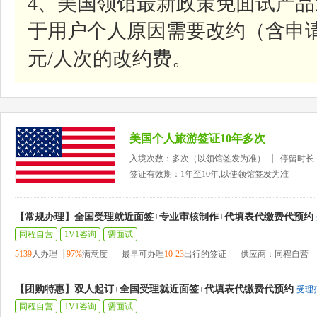
4、美国领馆最新政策免面试产
于用户个人原因需要改约（含申请
元/人次的改约费。
美国个人旅游签证10年多次
入境次数：多次（以领馆签发为准）
停留时长
签证有效期：1年至10年,以使领馆签发为准
【常规办理】全国受理就近面签+专业审核制作+代填表代缴费代预约
同程自营
1V1咨询
需面试
5139
人办理
97%
满意度
最早可办理
10-23
出行的签证
供应商：同程自营
【团购特惠】双人起订+全国受理就近面签+代填表代缴费代预约
受理
同程自营
1V1咨询
需面试