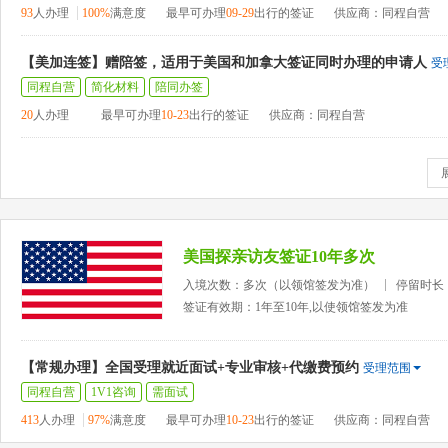
93
人办理
100%
满意度
最早可办理
09-29
出行的签证
供应商：同程自营
【美加连签】赠陪签，适用于美国和加拿大签证同时办理的申请人
受
同程自营
简化材料
陪同办签
20
人办理
最早可办理
10-23
出行的签证
供应商：同程自营
美国探亲访友签证10年多次
入境次数：多次（以领馆签发为准）
停留时长
签证有效期：1年至10年,以使领馆签发为准
【常规办理】全国受理就近面试+专业审核+代缴费预约
受理范围
同程自营
1V1咨询
需面试
413
人办理
97%
满意度
最早可办理
10-23
出行的签证
供应商：同程自营