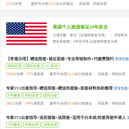
331
人办理
最早可办理
10-23
出行的签证
供应商：同程自营
美国个人旅游签证10年多次
入境次数：多次（以领馆签发为准）
停留时长
签证有效期：1年至10年,以使领馆签发为准
【常规办理】赠送陪签+就近面签+专业审核制作+代缴费预约
受理范围
同程自营
陪同办签
1V1咨询
5109
人办理
97%
满意度
最早可办理
10-23
出行的签证
供应商：同程自营
专家1V1出签指导+赠送陪签+赠送拒签险+面签材料协助整理
受理范围
VIP服务
同程自营
陪同办签
246
人办理
100%
满意度
最早可办理
10-24
出行的签证
供应商：同程自营
专家1V1出签指导+送拒签险+送陪签+适用于白本或/拒签再签申请人
VIP服务
同程自营
加急办理