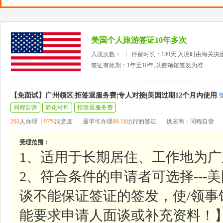
美国个人旅游签证10年多次
入境次数：
停留时长：180天,入境时由海关决
签证有效期：1年至10年,以使领馆签发为准
【免面试】广州领区|拒签退服务费|专人对接|美国过期12个月内使用
同程自营
简化材料
拒签退服务费
263
人办理
97%
满意度
最早可办理
09-18
出行的签证
供应商：同程自营
受理范围：
1、适用于长期居住、工作地为
2、符合条件的申请者可选择--
谈不能保证签证的签发，使/领
能要求申请人面谈或补充资料！