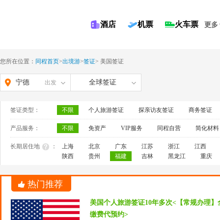
酒店
机票
火车票
更多
您所在位置：
同程首页
>
出境游
>
签证
>
美国签证
宁德
全球签证
出发
签证类型：
不限
个人旅游签证
探亲访友签证
商务签证
产品服务：
不限
免资产
VIP服务
同程自营
简化材料
长期居住地
：
上海
北京
广东
江苏
浙江
江西
陕西
贵州
福建
吉林
黑龙江
重庆
热门推荐
美国个人旅游签证10年多次<【常规办理】
缴费代预约>