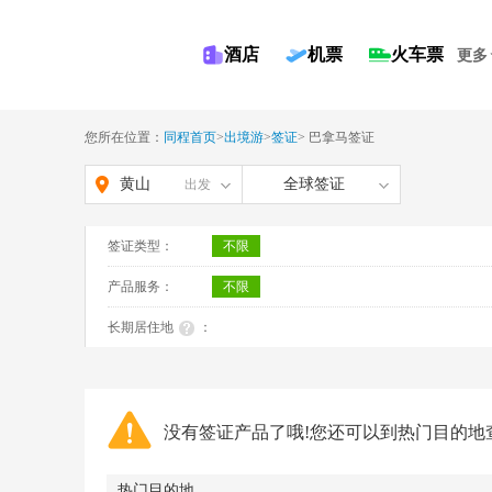
酒店
机票
火车票
更多
您所在位置：
同程首页
>
出境游
>
签证
>
巴拿马签证
黄山
全球签证
出发
签证类型：
不限
产品服务：
不限
长期居住地
：
没有签证产品了哦!您还可以到热门目的地
热门目的地