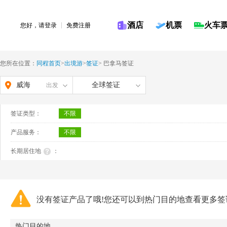
酒店
机票
火车
您好，请
登录
免费注册
您所在位置：
同程首页
>
出境游
>
签证
>
巴拿马签证
威海
全球签证
出发
签证类型：
不限
产品服务：
不限
长期居住地
：
没有签证产品了哦!您还可以到热门目的地查看更多签
热门目的地