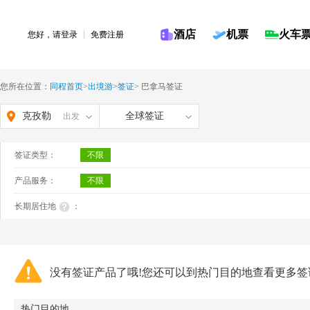
酒店
机票
火车
您好，请
登录
免费注册
您所在位置：
同程首页
>
出境游
>
签证
>
巴拿马签证
克孜勒
全球签证
出发
苏柯尔
签证类型：
不限
克孜自
产品服务：
不限
治州
长期居住地
：
没有签证产品了哦!您还可以到热门目的地查看更多签
热门目的地