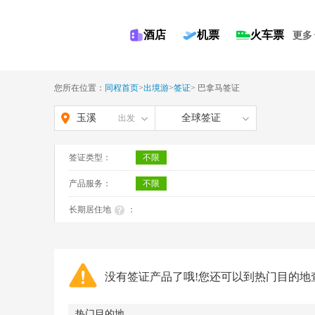
酒店
机票
火车票
更多
您所在位置：
同程首页
>
出境游
>
签证
>
巴拿马签证
玉溪
全球签证
出发
签证类型：
不限
产品服务：
不限
长期居住地
：
没有签证产品了哦!您还可以到热门目的地
热门目的地