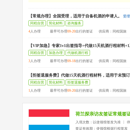
【常规办理】全国受理，适用于自备机酒的申请人。
受理
同程自营
简化材料
咨询服务
4
人办理
最早可办理
09-20
出行的签证
供应商：同程国旅
【VIP加急】专家1v1出签指导+代做15天机酒行程材料+
同程自营
加急办理
代做机酒行程
3
人办理
最早可办理
09-18
出行的签证
供应商：同程国旅
【拒签退服务费】代做15天机酒行程材料，适用于未预
同程自营
简化材料
拒签退服务费
1
人办理
最早可办理
09-20
出行的签证
供应商：同程国旅
荷兰探亲访友签证常规签
入境次数：以使领馆签发为准
签证有效期：使领馆根据行程签发