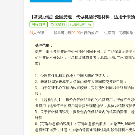
【常规办理】全国受理，代做机酒行程材料，适用于未预
同程自营
简化材料
代做机酒行程
34
人办理
最早可办理
09-20
出行的签证
供应商：同程国旅
受理范围：
提醒：由于各地签证中心可预约时间不同，此产品仅展示最早
荷兰签证不分领区，可录指纹城市参考：北京/上海/广州/成都/武汉
市）
1、受理常住地和工作地为中国大陆的申请人；
2、未满18周岁未成年人必须由成年人陪同递交签证申请；
3、由于签证中心在预约位置较难，实际预约时间以最终预约位
程；
4、【起价说明】：报价含代做15天内的机酒费用，报价不含领馆
务费用（这些不含的费用是录指纹现场缴纳，具体以领馆实际
5、关于代做机酒说明：报价包含代做15天内的机酒的费用，超过15
计算。
6.【可选加急预约说明】：可选加急预约服务，加急费约160
急费都不退费，注意：加急约号普通号和优选时段号随机出无法