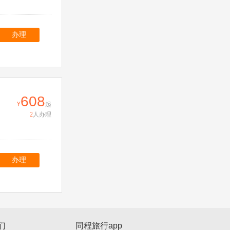
办理
608
起
2
人办理
办理
们
同程旅行app