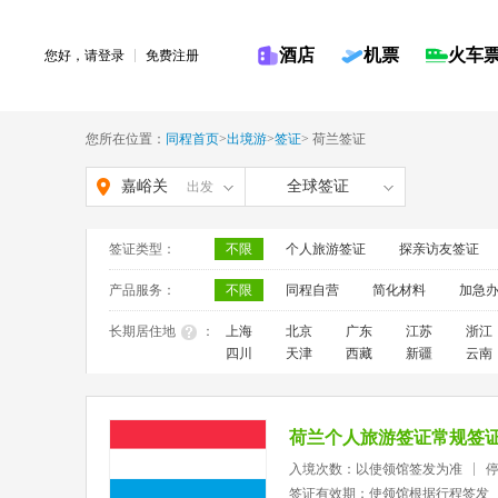
酒店
机票
火车
您好，请
登录
免费注册
您所在位置：
同程首页
>
出境游
>
签证
>
荷兰签证
嘉峪关
全球签证
出发
签证类型：
不限
个人旅游签证
探亲访友签证
产品服务：
不限
同程自营
简化材料
加急
长期居住地
：
上海
北京
广东
江苏
浙江
四川
天津
西藏
新疆
云南
荷兰个人旅游签证常规签
入境次数：以使领馆签发为准
签证有效期：使领馆根据行程签发