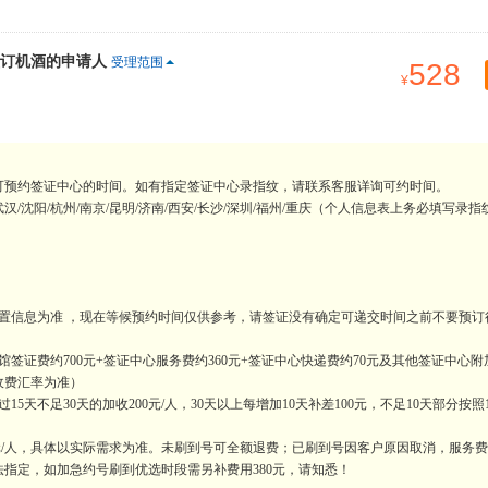
订机酒的申请人
受理范围
528
可预约签证中心的时间。如有指定签证中心录指纹，请联系客服详询可约时间。
/沈阳/杭州/南京/昆明/济南/西安/长沙/深圳/福州/重庆（个人信息表上务必填写录指
置信息为准 ，现在等候预约时间仅供参考，请签证没有确定可递交时间之前不要预订
签证费约700元+签证中心服务费约360元+签证中心快递费约70元及其他签证中心附
收费汇率为准）
天不足30天的加收200元/人，30天以上每增加10天补差100元，不足10天部分按照
0元/人，具体以实际需求为准。未刷到号可全额退费；已刷到号因客户原因取消，服务
指定，如加急约号刷到优选时段需另补费用380元，请知悉！