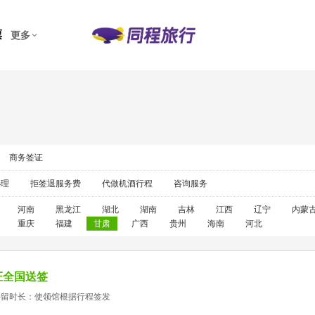
票
更多
商务签证
办理
拒签退服务费
代做机酒行程
咨询服务
河南
黑龙江
湖北
湖南
吉林
江西
辽宁
内蒙
重庆
福建
甘肃
广西
贵州
海南
河北
证全国送签
停留时长：使领馆根据行程签发