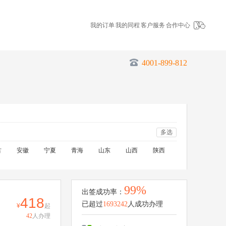
我的订单
我的同程
客户服务
合作中心
4001-899-812
多选
古
安徽
宁夏
青海
山东
山西
陕西
99%
出签成功率：
418
已超过
1693242
人成功办理
起
42
人办理