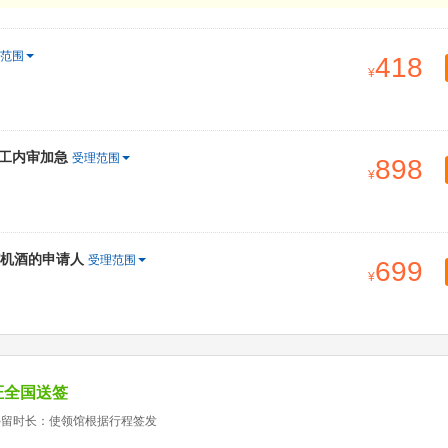
范围
418
1工内审加急
受理范围
898
订机酒的申请人
受理范围
699
证全国送签
停留时长：使领馆根据行程签发