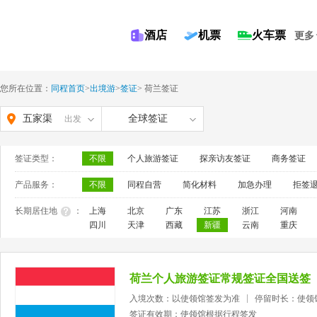
酒店
机票
火车票
更多
您所在位置：
同程首页
>
出境游
>
签证
>
荷兰签证
五家渠
全球签证
出发
签证类型：
不限
个人旅游签证
探亲访友签证
商务签证
产品服务：
不限
同程自营
简化材料
加急办理
拒签
长期居住地
：
上海
北京
广东
江苏
浙江
河南
四川
天津
西藏
新疆
云南
重庆
荷兰个人旅游签证常规签证全国送签
入境次数：以使领馆签发为准
停留时长：使领
签证有效期：使领馆根据行程签发