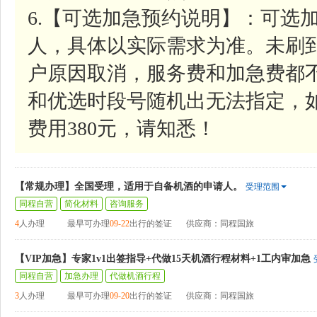
6.【可选加急预约说明】：可选加
人，具体以实际需求为准。未刷
户原因取消，服务费和加急费都
和优选时段号随机出无法指定，
费用380元，请知悉！
【常规办理】全国受理，适用于自备机酒的申请人。
受理范围
同程自营
简化材料
咨询服务
4
人办理
最早可办理
09-22
出行的签证
供应商：同程国旅
【VIP加急】专家1v1出签指导+代做15天机酒行程材料+1工内审加急
同程自营
加急办理
代做机酒行程
3
人办理
最早可办理
09-20
出行的签证
供应商：同程国旅