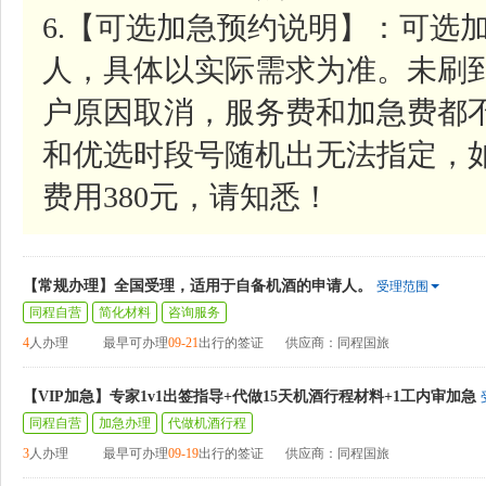
6.【可选加急预约说明】：可选加
人，具体以实际需求为准。未刷
户原因取消，服务费和加急费都
和优选时段号随机出无法指定，
费用380元，请知悉！
【常规办理】全国受理，适用于自备机酒的申请人。
受理范围
同程自营
简化材料
咨询服务
4
人办理
最早可办理
09-21
出行的签证
供应商：同程国旅
【VIP加急】专家1v1出签指导+代做15天机酒行程材料+1工内审加急
同程自营
加急办理
代做机酒行程
3
人办理
最早可办理
09-19
出行的签证
供应商：同程国旅