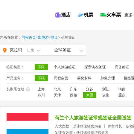
酒店
机票
火车票
更多
您所在位置：
同程首页
>
出境游
>
签证
>
荷兰签证
克拉玛
全球签证
出发
依
签证类型：
不限
个人旅游签证
探亲访友签证
商务签证
产品服务：
不限
同程自营
简化材料
加急办理
拒签
长期居住地
：
上海
北京
广东
江苏
浙江
河南
四川
天津
西藏
新疆
云南
重庆
荷兰个人旅游签证常规签证全国送签
入境次数：以使领馆签发为准
停留时长：使领
签证有效期：使领馆根据行程签发