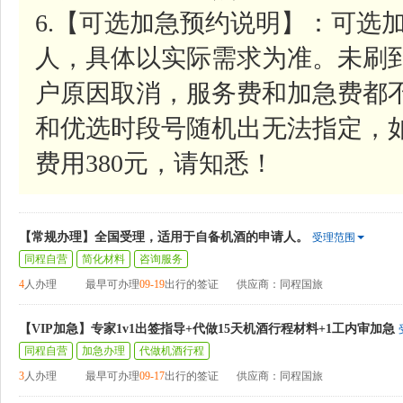
6.【可选加急预约说明】：可选加
人，具体以实际需求为准。未刷
户原因取消，服务费和加急费都
和优选时段号随机出无法指定，
费用380元，请知悉！
【常规办理】全国受理，适用于自备机酒的申请人。
受理范围
同程自营
简化材料
咨询服务
4
人办理
最早可办理
09-19
出行的签证
供应商：同程国旅
【VIP加急】专家1v1出签指导+代做15天机酒行程材料+1工内审加急
同程自营
加急办理
代做机酒行程
3
人办理
最早可办理
09-17
出行的签证
供应商：同程国旅