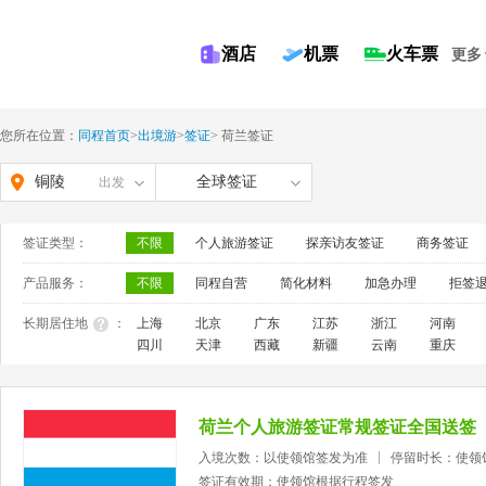
酒店
机票
火车票
更多
您所在位置：
同程首页
>
出境游
>
签证
>
荷兰签证
铜陵
全球签证
出发
签证类型：
不限
个人旅游签证
探亲访友签证
商务签证
产品服务：
不限
同程自营
简化材料
加急办理
拒签
长期居住地
：
上海
北京
广东
江苏
浙江
河南
四川
天津
西藏
新疆
云南
重庆
荷兰个人旅游签证常规签证全国送签
入境次数：以使领馆签发为准
停留时长：使领
签证有效期：使领馆根据行程签发