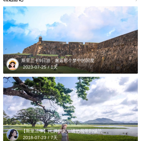
斯里兰卡9日游，邂逅那个梦中的国度
2023-07-25
/
1天
【斯里兰卡】|七月的风，请把我带到锡兰
2018-07-23
/
7天