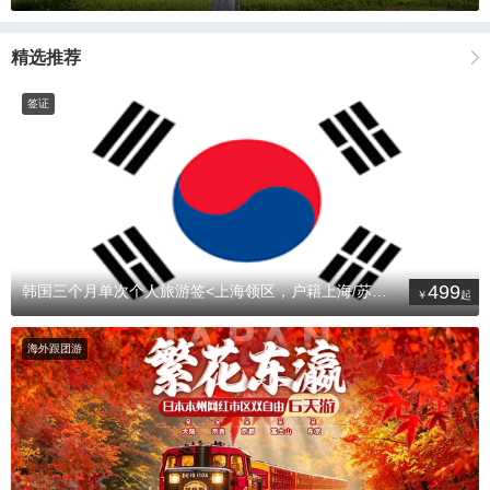
精选推荐
签证
499
韩国三个月单次个人旅游签<上海领区，户籍上海/苏州/南京/杭州/宁
海外跟团游