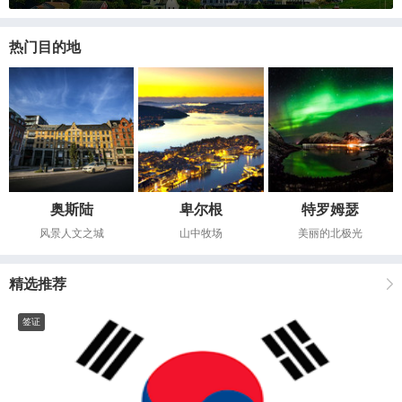
热门目的地
奥斯陆
卑尔根
特罗姆瑟
风景人文之城
山中牧场
美丽的北极光
精选推荐
签证