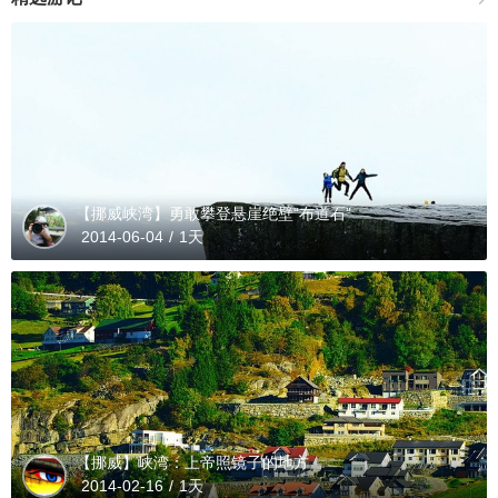
【挪威峡湾】勇敢攀登悬崖绝壁“布道石”
2014-06-04
/
1天
【挪威】峡湾：上帝照镜子的地方
2014-02-16
/
1天