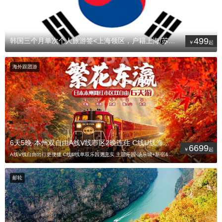
499
韩国三个月单次个人旅游签<上海领区，户籍上海/苏州/南京/杭州/宁
海外跟团游
6天5晚·本州双自由A线V线市区2晚连住 C线U线海陆空单双乐园
6699
A线V线自由出行更便捷 C线U线单双乐园更充实 主题乐园-汤乐城+新宿&心斋桥 专业领队 赠送2人/台
邮轮