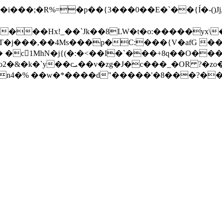
���Hx!_��`Jk��8LW�t�o:�����yx\
j���,��4Ms���p�C:���{V�afG ���k
 �c1MhN�j{(�:�<��I�`���+8q��O���
n4�% ��w�*����d"�����'�8���?��