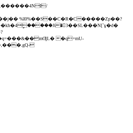
��j�� %I0%��S��C�R�C�����Zp��?
h�4ީ�����Ji�3��SL���N[`ұ�d�
?
,���.gQ-