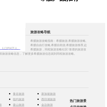
旅游攻略导航
希腊旅游攻略指南：希腊旅游,希腊旅游攻略,
希腊自由行攻略,希腊自助游,希腊旅游推荐,赴
，人口约4万人。
希腊旅游，同程旅游攻略社区! 靠谱的旅游攻
海岸线全长123
等旅游攻略信息，了解更多希腊旅游信息就到同程旅游攻略。
旎多姿的壮美海
曼谷旅游
新加坡旅游
纽约旅游
西归浦旅游
热门旅游景
游
釜山旅游
金边旅游