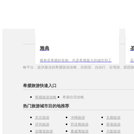
雅典
雅典是希腊的首都，也是希腊最大的城市和工
圣
业中心。位于希腊半岛东南的阿蒂卡平原。西
在
略平台，提供最佳的希腊旅游攻略，自助游、自由行、自驾游、跟团
北和南面临科林斯湾和萨罗尼克湾。东北西三
组
面山地环抱，山麓地带接近城市边缘。山海掩
圣
映，阳光璀璨，素以欧洲文明的摇篮、丰富的
岛
希腊旅游快速入口
历史遗迹而著称，清新的空气、宜人的气候也
位
闻名于世。
公
希腊旅游攻略
希腊住宿攻略
热门旅游城市目的地推荐
东京旅游
冲绳旅游
京都旅游
济州旅游
芭堤雅旅游
香港旅游
吉隆坡旅游
夏威夷旅游
大阪旅游