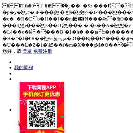
��T�n�0=[_��$�ؒ�ز��=�Sz ���F�H�i���;�R%=�p��{3���0��E�`��{Í�-()Jj,������4NI/
�p�y�,#�uP���[�$�>�JZ������/
�e�_�R�Do�H��ľ��m᧍���N���#x�&O��
���45���E��1Q��� �f�s��A��v T�
�L4��o�k ����B`�}�h� ��)ac�)�����
�H�#�J�0R��vQϣ~ص�;O��Bj��B*���,�g(+o2�&�k�`y��cܝ��v�zg�J�c���_�OR ?�zo�q=���&��mƢL� �q=mU-
�U���L�Z�1�\k5��f�m�Xۛ���gM�Q���
您好，请
登录
免费注册
我的同程