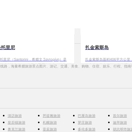
圣托里尼
扎金索斯岛
托里尼（Santorini，希腊文 Σαντορίνη）是
扎金索斯岛面积406平方公里
希腊大陆东南200公里的爱琴海上由一群火山
整座小岛草木葱郁，谷地肥沃，
旅线路，海量希腊旅游景点图片、游记、交通、美食、购物、住宿、娱乐、行程、指南
成的岛环，位于北纬 36.40° —东经 25.40°。
公里，岛上地形多样，拥有旖
托里尼岛环上最大的一个岛也叫圣托里尼
滩。
，别名锡拉岛（Θήρα / Thira）。圣托里尼岛
于基克拉泽斯群岛的最南端，面积约73平方
里，人口约一万四千余人，多为希腊人。“
清迈旅游
芭提雅旅游
巴厘岛旅游
首尔旅游
皇后镇旅游
札幌旅游
芽庄旅游
迪拜旅游
奥克兰旅游
亚庇旅游
多伦多旅游
胡志明市旅