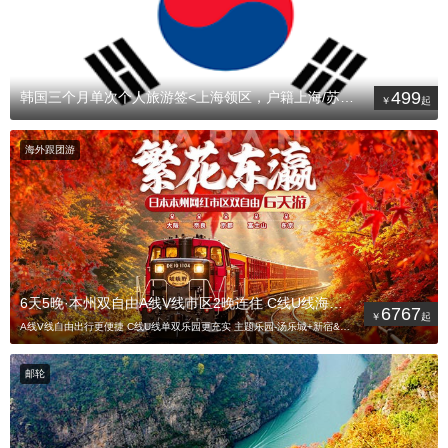
499
韩国三个月单次个人旅游签<上海领区，户籍上海/苏州/南京/杭州/宁
海外跟团游
6天5晚·本州双自由A线V线市区2晚连住 C线U线海陆空单双乐园
6767
A线V线自由出行更便捷 C线U线单双乐园更充实 主题乐园-汤乐城+新宿&心斋桥 专业领队 赠送2人/台
邮轮