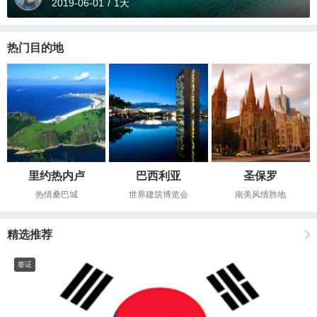
2019-06-01
/
1天
热门目的地
里约热内卢
巴西利亚
圣保罗
热情桑巴城
世界建筑博览会
南美风情胜地
精选推荐
签证