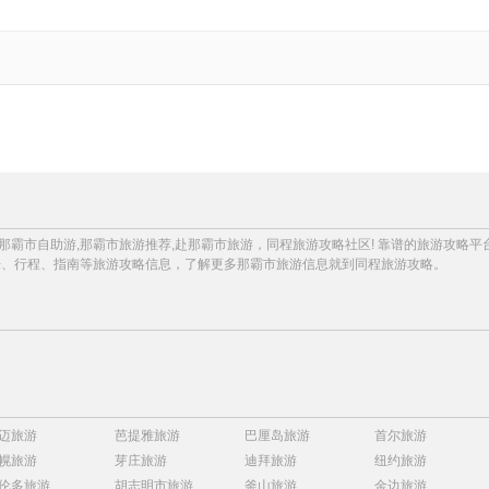
,那霸市自助游,那霸市旅游推荐,赴那霸市旅游，同程旅游攻略社区! 靠谱的旅游攻
乐、行程、指南等旅游攻略信息，了解更多那霸市旅游信息就到同程旅游攻略。
迈旅游
芭提雅旅游
巴厘岛旅游
首尔旅游
幌旅游
芽庄旅游
迪拜旅游
纽约旅游
伦多旅游
胡志明市旅游
釜山旅游
金边旅游