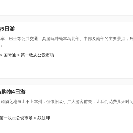
5日游
电车、巴士等公共交通工具游玩冲绳本岛北部、中部及南部的主要景点，外
考。
> 国际通 > 第一牧志公设市场
岛购物4日游
的购物之地虽比不上本州，但依旧吸引广大游客前去，让我们花费几天时
 第一牧志公设市场 > 残波岬