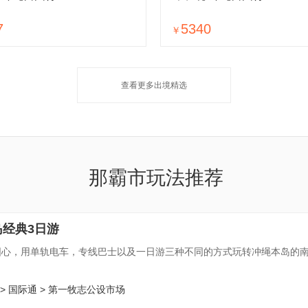
7
5340
￥
查看更多
出境精选
那霸市玩法推荐
岛经典3日游
圆心，用单轨电车，专线巴士以及一日游三种不同的方式玩转冲绳本岛的
> 国际通 > 第一牧志公设市场