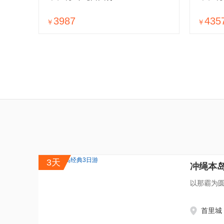
3987
435
￥
￥
3天
冲绳本
以那霸为
首里城 