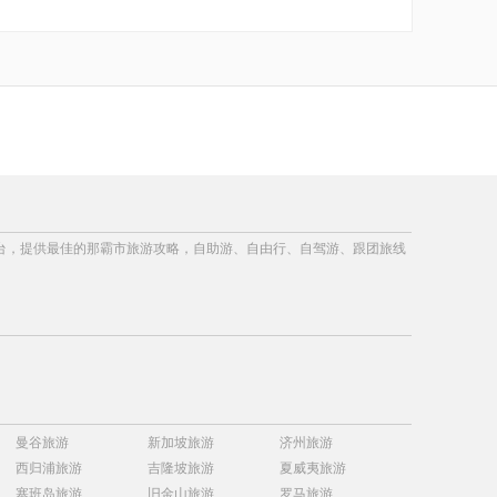
略平台，提供最佳的那霸市旅游攻略，自助游、自由行、自驾游、跟团旅线
曼谷旅游
新加坡旅游
济州旅游
西归浦旅游
吉隆坡旅游
夏威夷旅游
塞班岛旅游
旧金山旅游
罗马旅游