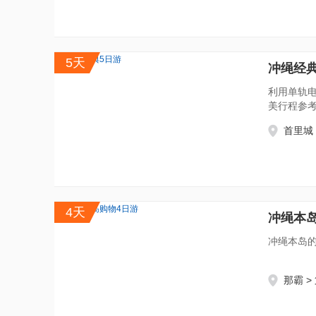
5天
冲绳经典
利用单轨
美行程参
首里城 
4天
冲绳本
冲绳本岛
那霸 >