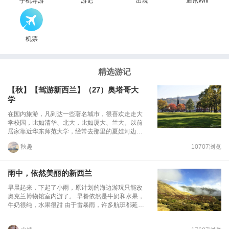
手机导游
游记
出境
通讯Wifi
机票
精选游记
【秋】【驾游新西兰】（27）奥塔哥大
学
在国内旅游，凡到达一些著名城市，很喜欢走走大
学校园，比如清华、北大，比如厦大、兰大。以前
居家靠近华东师范大学，经常去那里的夏娃河边发
呆。这辈子的正宗大学梦已经难圆了，但走校园的
秋趣
10707浏览
喜好未曾改变，就因为那里到处洋溢青春气息，到
处飘着书香。 来到达尼丁的第二天，我第一次走进
了国外的大学。 （ University of Otago ） 这是一
雨中，依然美丽的新西兰
所全新西兰最 古老的大学， 创立於 1869 年，目前
学生总数约 2 万人。这所大学的医学研究中心因其
早晨起来，下起了小雨，原计划的海边游玩只能改
第一个将试管婴儿付诸实际而在世界上享有盛名。
奥克兰博物馆室内游了。 早餐依然是牛奶和水果，
学校是敞开式的，离我们住宿的地方不远，顺着道
牛奶很纯，水果很甜 由于雷暴雨，许多航班都延
走着走着就进入了院区。在一片花园般的环境里，
误，同时也影响了飞奥克兰的航班。预定是 0 ：
抬眼就看到一座与达尼丁火车站建筑风格相同的古
35 起飞，在延误 1 小时后才开始登机。不过第二
建筑，这是奥塔哥大学的象征，著名的钟楼已经在