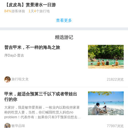
【皮皮岛】赏景潜水一日游
84%
游客体验
1
天
4
个旅行地
查看更多
精选游记
普吉甲米，不一样的海岛之旅
序Day2-普吉
旅行啦文龙
21822浏览
甲米，超适合预算三千以下或者带娃出
行的你
大家好，我是敏华爱美丽，一枚业内以勤俭持家著
称的吃货人妻，当然，你们喊我吃货人妈也no
problem！代表作有：如果你只有3千预算但想去马
尔代夫玩个痛快，看我这篇攻略就够了！如果你要
敏华品味
77997浏览
去兰卡威省钱又壕出腔调，看我这篇兰卡威攻略就