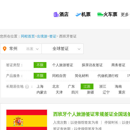
酒店
机票
火车票
更多
您所在位置：
同程首页
>
出境游
>
签证
>
西班牙签证
常州
全球签证
出发
签证类型：
不限
个人旅游签证
探亲访友签证
商务签证
产品服务：
不限
同程自营
简化材料
代做机酒行程
1
长期居住地
：
上海
北京
广东
江苏
浙江
海南
内蒙古
天津
四川
新疆
辽宁
重庆
西班牙个人旅游签证常规签证全国送
入境次数：以使领馆签发为准
停留时长：以使
签证有效期：以使领馆签发为准