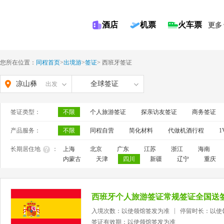
酒店
机票
火车票
更多
您所在位置：
同程首页
>
出境游
>
签证
>
西班牙签证
凉山彝
全球签证
出发
族自治
签证类型：
不限
个人旅游签证
探亲访友签证
商务签证
州
产品服务：
不限
同程自营
简化材料
代做机酒行程
1
长期居住地
：
上海
北京
广东
江苏
浙江
海南
内蒙古
天津
四川
新疆
辽宁
重庆
西班牙个人旅游签证常规签证全国送
入境次数：以使领馆签发为准
停留时长：以使
签证有效期：以使领馆签发为准