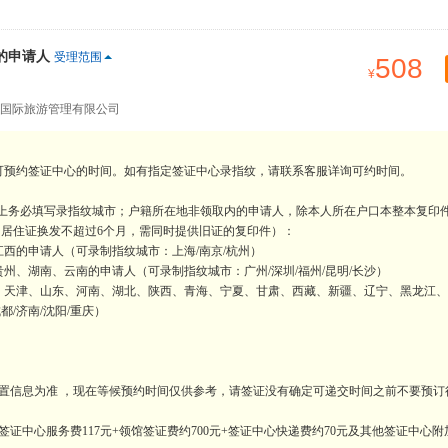
的申请人
受理范围
508
国际旅游管理有限公司
可预约签证中心的时间。如有指定签证中心录指纹，请联系客服详询可约时间。
表上务必填写录指纹城市；户籍所在地非领取内的申请人，除本人所在户口本整本复印
如居住证换发不超过6个月，需同时提供旧证的复印件）：
西的申请人（可录制指纹城市：上海/南京/杭州）
、湖南、云南的申请人（可录制指纹城市：广州/深圳/福州/昆明/长沙）
、天津、山东、河南、湖北、陕西、青海、宁夏、甘肃、西藏、新疆、辽宁、黑龙江、
/济南/沈阳/重庆）
置信息为准 ，现在等候预约时间仅供参考，请签证没有确定可递交时间之前不要预订
证中心服务费117元+领馆签证费约700元+签证中心快递费约70元及其他签证中心附