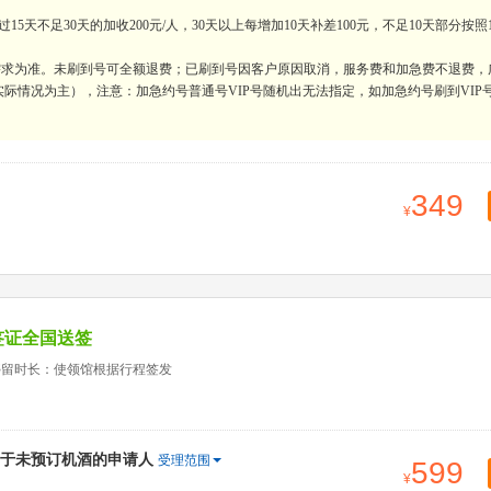
天不足30天的加收200元/人，30天以上每增加10天补差100元，不足10天部分按照
际需求为准。未刷到号可全额退费；已刷到号因客户原因取消，服务费和加急费不退费，
际情况为主），注意：加急约号普通号VIP号随机出无法指定，如加急约号刷到VIP
349
签证全国送签
停留时长：使领馆根据行程签发
于未预订机酒的申请人
受理范围
599