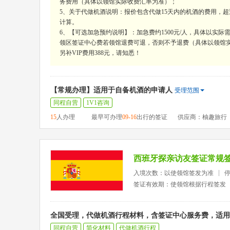
务费用（具体以领馆实际收费汇率为准）；
5、关于代做机酒说明：报价包含代做15天内的机酒的费用，超过15
计算。
6、【可选加急预约说明】：加急费约1500元/人，具体以实
领区签证中心费若领馆退费可退，否则不予退费（具体以领馆实
另补VIP费用388元，请知悉！
【常规办理】适用于自备机酒的申请人
受理范围
同程自营
1V1咨询
15
人办理
最早可办理
09-16
出行的签证
供应商：柚趣旅行
西班牙探亲访友签证常规
入境次数：以使领馆签发为准
签证有效期：使领馆根据行程签发
全国受理，代做机酒行程材料，含签证中心服务费，适用
同程自营
简化材料
代做机酒行程