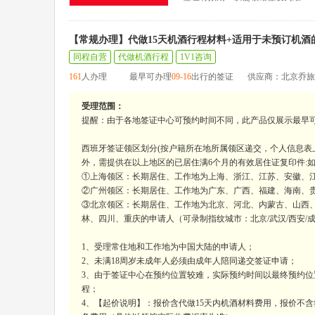
【常规办理】代做15天机酒行程材料+适用于未预订机酒
同程自营
代做机酒行程
1V1咨询
161
人办理
最早可办理
09-16
出行的签证
供应商：北京乔旅
受理范围：
提醒：由于各地签证中心可预约时间不同，此产品仅展示最早
西班牙签证领区划分(按户籍所在地所属领区递交，个人信息
外，需提供在以上地区的已居住满6个月的有效居住证复印件:
①上海领区：长期居住、工作地为上海、浙江、江苏、安徽、江
②广州领区：长期居住、工作地为广东、广西、福建、海南、贵州
③北京领区：长期居住、工作地为北京、河北、内蒙古、山西
林、四川、重庆的申请人（可录制指纹城市：北京/武汉/西安/成都
1、受理常住地和工作地为中国大陆的申请人；
2、未满18周岁未成年人必须由成年人陪同递交签证申请；
3、由于签证中心在预约位置较难，实际预约时间以最终预约位
程；
4、【起价说明】：报价含代做15天内机酒材料费用，报价不含签