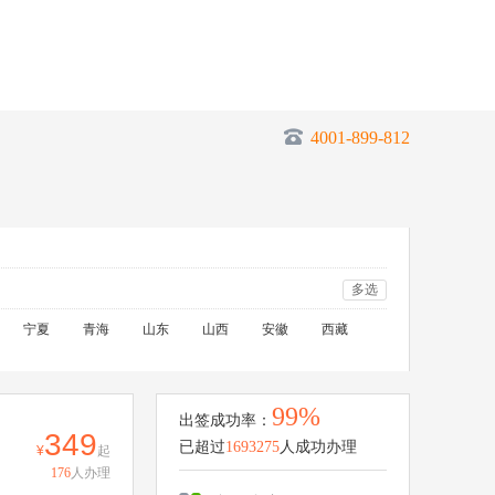
4001-899-812
多选
宁夏
青海
山东
山西
安徽
西藏
99%
出签成功率：
349
已超过
1693275
人成功办理
起
176
人办理