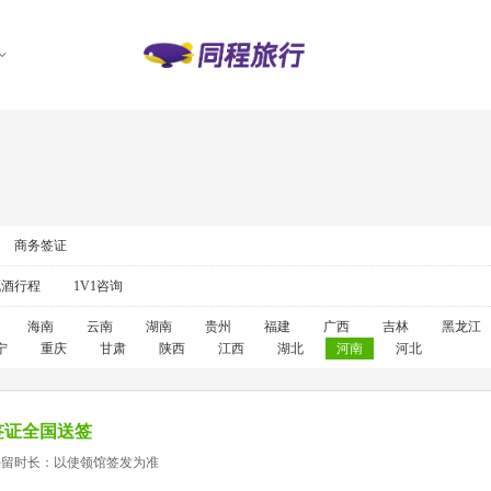
商务签证
机酒行程
1V1咨询
海南
云南
湖南
贵州
福建
广西
吉林
黑龙江
宁
重庆
甘肃
陕西
江西
湖北
河南
河北
签证全国送签
停留时长：以使领馆签发为准