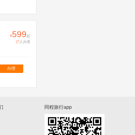
599
起
27
人办理
办理
们
同程旅行app