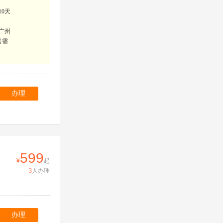
10天
广州
号需
办理
599
起
3
人办理
办理