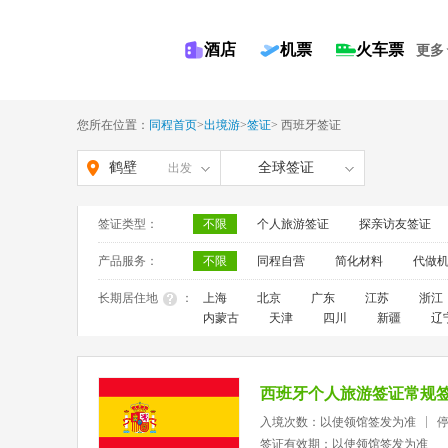
酒店
机票
火车票
更多
您所在位置：
同程首页
>
出境游
>
签证
>
西班牙签证
鹤壁
全球签证
出发
签证类型：
不限
个人旅游签证
探亲访友签证
产品服务：
不限
同程自营
简化材料
代做
长期居住地
：
上海
北京
广东
江苏
浙江
内蒙古
天津
四川
新疆
辽
西班牙个人旅游签证常规
入境次数：以使领馆签发为准
签证有效期：以使领馆签发为准