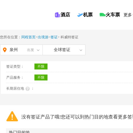
酒店
机票
火车票
更多
您所在位置：
同程首页
>
出境游
>
签证
>
科威特签证
泉州
全球签证
出发
签证类型：
不限
产品服务：
不限
长期居住地
：
没有签证产品了哦!您还可以到热门目的地查看更多签
热门目的地